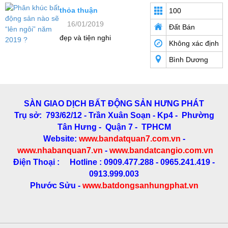
thỏa thuận
100
16/01/2019
Đất Bán
đẹp và tiện nghi
Không xác định
Bình Dương
SÀN GIAO DỊCH BẤT ĐỘNG SẢN HƯNG PHÁT
Trụ sở: 793/62/12 - Trần Xuân Soạn
- Kp4 - Phường
Tân Hưng - Quận 7 - TPHCM
Website:
www.bandatquan7.com.vn
-
www.nhabanquan7.vn
-
www.bandatcangio.com.vn
Điện Thoại : Hotline : 0909.477.288 - 0965.241.419 -
0913.999.003
Phước Sửu -
www.batdongsanhungphat.vn