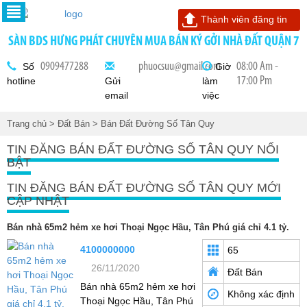
Thành viên đăng tin
SÀN BDS HƯNG PHÁT CHUYÊN MUA BÁN KÝ GỞI NHÀ ĐẤT QUẬN 7
0909477288
phuocsuu@gmail.com
08:00 Am -
Số
Giờ
17:00 Pm
hotline
Gửi
làm
email
việc
Trang chủ
> Đất Bán
> Bán Đất Đường Số Tân Quy
TIN ĐĂNG BÁN ĐẤT ĐƯỜNG SỐ TÂN QUY NỔI
BẬT
TIN ĐĂNG BÁN ĐẤT ĐƯỜNG SỐ TÂN QUY MỚI
CẬP NHẬT
Bán nhà 65m2 hẻm xe hơi Thoại Ngọc Hầu, Tân Phú giá chỉ 4.1 tỷ.
4100000000
65
26/11/2020
Đất Bán
Bán nhà 65m2 hẻm xe hơi
Không xác định
Thoại Ngọc Hầu, Tân Phú