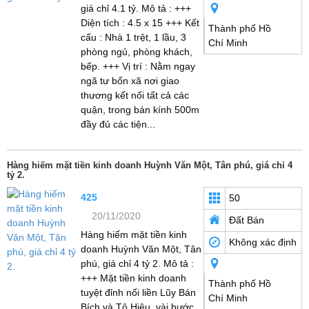
giá chỉ 4.1 tỷ. Mô tả : +++
Diện tích : 4.5 x 15 +++ Kết
Thành phố Hồ
cấu : Nhà 1 trệt, 1 lầu, 3
Chí Minh
phòng ngủ, phòng khách,
bếp. +++ Vị trí : Nằm ngay
ngã tư bốn xã nơi giao
thương kết nối tất cả các
quận, trong bán kính 500m
đầy đủ các tiện...
Hàng hiếm mặt tiền kinh doanh Huỳnh Văn Một, Tân phú, giá chỉ 4
tỷ 2.
425
50
20/11/2020
Đất Bán
Hàng hiếm mặt tiền kinh
Không xác định
doanh Huỳnh Văn Một, Tân
phú, giá chỉ 4 tỷ 2. Mô tả :
+++ Mặt tiền kinh doanh
Thành phố Hồ
tuyệt đỉnh nối liền Lũy Bán
Chí Minh
Bích và Tô Hiệu, vài bước