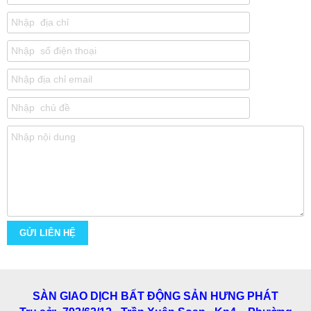
GỬI LIÊN HỆ
SÀN GIAO DỊCH BẤT ĐỘNG SẢN HƯNG PHÁT