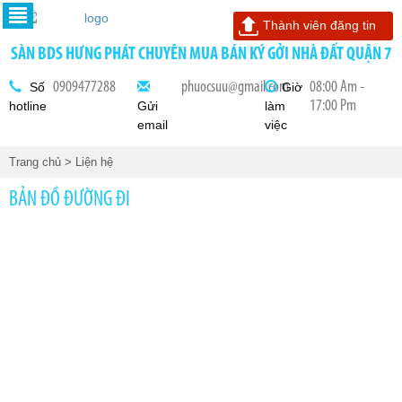
Thành viên đăng tin
SÀN BDS HƯNG PHÁT CHUYÊN MUA BÁN KÝ GỞI NHÀ ĐẤT QUẬN 7
0909477288
phuocsuu@gmail.com
08:00 Am -
Số
Giờ
17:00 Pm
hotline
Gửi
làm
email
việc
Trang chủ
> Liện hệ
BẢN ĐỒ ĐƯỜNG ĐI