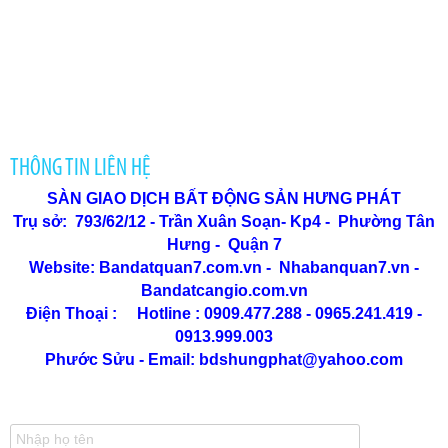
THÔNG TIN LIÊN HỆ
SÀN GIAO DỊCH BẤT ĐỘNG SẢN HƯNG PHÁT
Trụ sở: 793/62/12 - Trần Xuân Soạn
- Kp4 - Phường Tân
Hưng - Quận 7
Website: Bandatquan7.com.vn - Nhabanquan7.vn -
B
andatcangio.com.vn
Điện Thoại : Hotline : 0909.477.288 - 0965.241.419 -
0913.999.003
Phước Sửu - Email: bdshungphat@yahoo.com