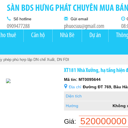
SÀN BDS HƯNG PHÁT CHUYÊN MUA BÁN 
Số hotline
Gửi email
0909477288
phuocsuu@gmail.com
08:
Cho thuê
Căn hộ
Nhà Bè
Dự án
Thông
ấy phép phù hợp lập DN chế Xuất, DN FDI
XT181 Nhà Xưởng, hạ tầng hiện đ
Mã tin: MT0095644
Địa chỉ
Đường ĐT 769, Bàu Hà
Diện tích
Hướng
Không 
520000000
Giá: