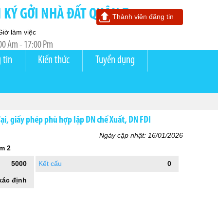
KÝ GỞI NHÀ ĐẤT QUẬN 7
Thành viên đăng tin
Giờ làm việc
00 Am - 17:00 Pm
 tin
Kiến thức
Tuyển dụng
ại, giấy phép phù hợp lập DN chế Xuất, DN FDI
Ngày cập nhật: 16/01/2026
m 2
5000
Kết cấu
0
xác định