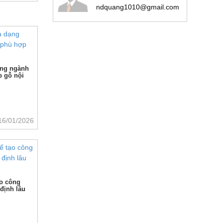
ndquang1010@gmail.com
ạng ngành
 gỗ nội
16/01/2026
ạo công
 định lâu