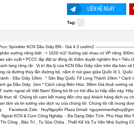
LIÊN HỆ NGAY
Tag:
prinkler KCN Dầu Giây ĐN - Giá 4.3 usd/m2 ----------------------------
hân xưởng riêng biệt : + 1620 m2/ Xưởng sát nhau có VP riêng 300m
 bao sản xuất • PCCC lắp đặt tự động đc thẩm duyệt nghiệm thu • Tiêu c
h lang rộng rãi . Vị trí địa lý của KCN Dầu Giây nằm trên địa bàn x
thông cả đường thủy lẫn đường bộ, nằm ở nút giao giữa Quốc lộ 1, Quốc 
Thành - Dầu Giây 10km . * Sân Bay Quốc Tế Long Thành 10km * Cách 
ách ga Dầu Giây: 1km * Cách cảng Biên Hòa: 38km Giá thuê xưởng và
 nước ngoài về Việt Nam! Đừng bỏ lỡ cơ hội đầu tư hấp dẫn này. Hãy 
m đất thực tế. Chúng tôi cam kết mang đến cho quý khách hàng dịch vụ c
tâm và tin tưởng vào dịch vụ của chúng tôi. Chúng tôi rất mong đượ
 vững. Facebook Zalo : HuyNguyễn Plaza Gmail: nguyenmanhqhuy@gma
 Ngoài KCN & Cụm Công Nghiệp. - Đa Dạng Diện Tích, Phù Hợp Mọi 
 Thi Công , Bảo Trì , Tu Sửa Chữa , Thiết Kế Và Tư Vấn Nhà Xưởng C