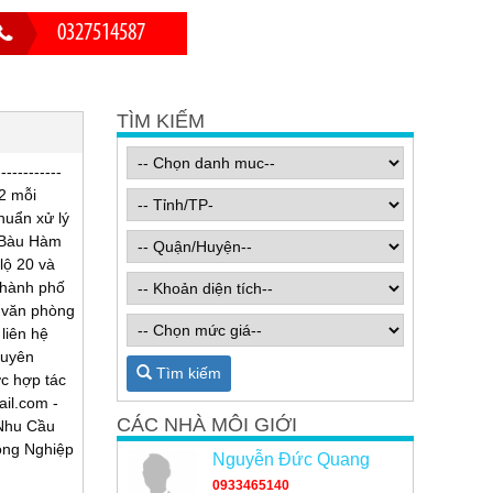
0327514587
TÌM KIẾM
---------
2 mỗi
huẩn xử lý
ã Bàu Hàm
lộ 20 và
thành phố
 văn phòng
liên hệ
huyên
Tìm kiếm
c hợp tác
il.com -
CÁC NHÀ MÔI GIỚI
Nhu Cầu
ông Nghiệp
Nguyễn Đức Quang
0933465140