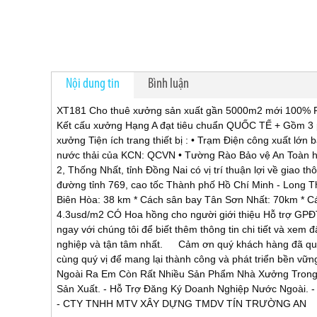
Nội dung tin
Bình luận
XT181 Cho thuê xưởng sản xuất gần 5000m2 mới 100% Pccc S
Kết cấu xưởng Hạng A đạt tiêu chuẩn QUỐC TẾ + Gồm 3 p
xưởng Tiện ích trang thiết bị : • Trạm Điện công xuất lớn
nước thải của KCN: QCVN • Tường Rào Bảo vệ An Toàn han
2, Thống Nhất, tỉnh Đồng Nai có vị trí thuận lợi về giao 
đường tỉnh 769, cao tốc Thành phố Hồ Chí Minh - Long 
Biên Hòa: 38 km * Cách sân bay Tân Sơn Nhất: 70km * C
4.3usd/m2 CÓ Hoa hồng cho người giới thiệu Hỗ trợ GPĐT
ngay với chúng tôi để biết thêm thông tin chi tiết và xe
nghiệp và tận tâm nhất. Cảm ơn quý khách hàng đã quan 
cùng quý vị để mang lại thành công và phát triển bền
Ngoài Ra Em Còn Rất Nhiều Sản Phẩm Nhà Xưởng Trong
Sản Xuất. - Hỗ Trợ Đăng Ký Doanh Nghiệp Nước Ngoài. -
- CTY TNHH MTV XÂY DỰNG TMDV TÍN TRƯỜNG AN