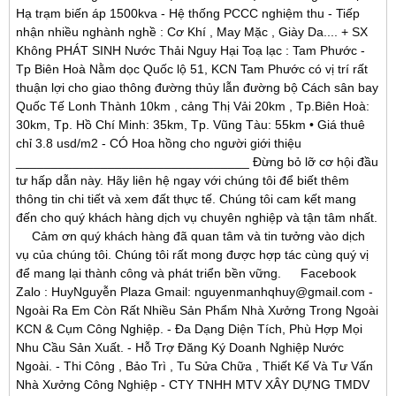
Hạ trạm biến áp 1500kva - Hệ thống PCCC nghiệm thu - Tiếp
nhận nhiều nghành nghề : Cơ Khí , May Mặc , Giày Da.... + SX
Không PHÁT SINH Nước Thải Nguy Hại Toạ lạc : Tam Phước -
Tp Biên Hoà Nằm dọc Quốc lộ 51, KCN Tam Phước có vị trí rất
thuận lợi cho giao thông đường thủy lẫn đường bộ Cách sân bay
Quốc Tế Lonh Thành 10km , cảng Thị Vải 20km , Tp.Biên Hoà:
30km, Tp. Hồ Chí Minh: 35km, Tp. Vũng Tàu: 55km • Giá thuê
chỉ 3.8 usd/m2 - CÓ Hoa hồng cho người giới thiệu
_________________________________ Đừng bỏ lỡ cơ hội đầu
tư hấp dẫn này. Hãy liên hệ ngay với chúng tôi để biết thêm
thông tin chi tiết và xem đất thực tế. Chúng tôi cam kết mang
đến cho quý khách hàng dịch vụ chuyên nghiệp và tận tâm nhất.
Cảm ơn quý khách hàng đã quan tâm và tin tưởng vào dịch
vụ của chúng tôi. Chúng tôi rất mong được hợp tác cùng quý vị
để mang lại thành công và phát triển bền vững. Facebook
Zalo : HuyNguyễn Plaza Gmail: nguyenmanhqhuy@gmail.com -
Ngoài Ra Em Còn Rất Nhiều Sản Phẩm Nhà Xưởng Trong Ngoài
KCN & Cụm Công Nghiệp. - Đa Dạng Diện Tích, Phù Hợp Mọi
Nhu Cầu Sản Xuất. - Hỗ Trợ Đăng Ký Doanh Nghiệp Nước
Ngoài. - Thi Công , Bảo Trì , Tu Sửa Chữa , Thiết Kế Và Tư Vấn
Nhà Xưởng Công Nghiệp - CTY TNHH MTV XÂY DỰNG TMDV