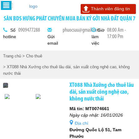
Thành viên đăng tin
SÀN BDS HƯNG PHÁT CHUYÊN MUA BÁN KÝ GỞI NHÀ ĐẤT QUẬN 7
0909477288
phuocsuu@gmail.com
08:00 Am -
Số
Giờ
17:00 Pm
hotline
Gửi
làm
email
việc
Trang chủ
> Cho thuê
> XT088 Nhà Xưởng cho thuê lâu dài, sản xuất công nghệ cao, không
nước thải
XT088 Nhà Xưởng cho thuê lâu
dài, sản xuất công nghệ cao,
không nước thải
Mã tin: MT0074661
Ngày cập nhật: 16/01/2026
Địa chỉ
Đường Quốc Lộ 51, Tam
Phước