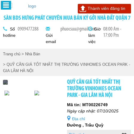
Thành viên đăng tin
SÀN BDS HƯNG PHÁT CHUYÊN MUA BÁN KÝ GỞI NHÀ ĐẤT QUẬN 7
0909477288
phuocsuu@gmail.com
08:00 Am -
Số
Giờ
17:00 Pm
hotline
Gửi
làm
email
việc
Trang chủ
> Nhà Bán
> QUỸ CĂN GIÁ TỐT NHẤT THỊ TRƯỜNG VINHOMES OCEAN PARK -
GIA LÂM HÀ NỘI
QUỸ CĂN GIÁ TỐT NHẤT THỊ
TRƯỜNG VINHOMES OCEAN
PARK - GIA LÂM HÀ NỘI
Mã tin: MT00226749
Ngày cập nhật: 07/10/2025
Địa chỉ
Đường , Trâu Quỳ