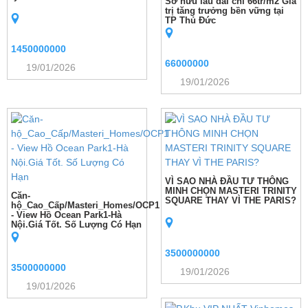
Sở hữu lâu dài chỉ 66tr/m2 Giá
trị tăng trưởng bền vững tại
TP Thủ Đức
1450000000
66000000
19/01/2026
19/01/2026
VÌ SAO NHÀ ĐẦU TƯ THÔNG
MINH CHỌN MASTERI TRINITY
Căn-
SQUARE THAY VÌ THE PARIS?
hộ_Cao_Cấp/Masteri_Homes/OCP1
- View Hồ Ocean Park1-Hà
Nội.Giá Tốt. Số Lượng Có Hạn
3500000000
3500000000
19/01/2026
19/01/2026