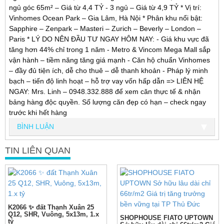
ngủ góc 65m² – Giá từ 4,4 TỶ - 3 ngủ – Giá từ 4,9 TỶ * Vị trí:
Vinhomes Ocean Park – Gia Lâm, Hà Nội * Phân khu nổi bật:
Sapphire – Zenpark – Masteri – Zurich – Beverly – London –
Paris * LÝ DO NÊN ĐẦU TƯ NGAY HÔM NAY: - Giá khu vực đã
tăng hơn 44% chỉ trong 1 năm - Metro & Vincom Mega Mall sắp
vận hành – tiềm năng tăng giá mạnh - Căn hộ chuẩn Vinhomes
– đầy đủ tiện ích, dễ cho thuê – dễ thanh khoản - Pháp lý minh
bạch – tiến độ linh hoạt – hỗ trợ vay vốn hấp dẫn => LIÊN HỆ
NGAY: Mrs. Linh – 0948.332.888 để xem căn thực tế & nhận
bảng hàng độc quyền. Số lượng căn đẹp có hạn – check ngay
trước khi hết hàng
BÌNH LUẬN
TIN LIÊN QUAN
K2066 ✨ đất Thạnh Xuân 25
Q12, SHR, Vuông, 5x13m, 1.x
SHOPHOUSE FIATO UPTOWN
tỷ