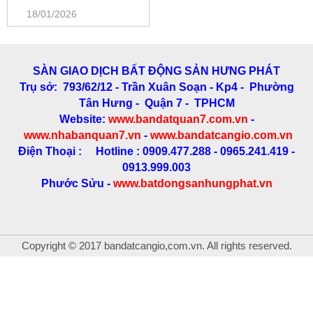
18/01/2026
SÀN GIAO DỊCH BẤT ĐỘNG SẢN HƯNG PHÁT
Trụ sở: 793/62/12 - Trần Xuân Soạn
- Kp4 - Phường
Tân Hưng - Quận 7 - TPHCM
Website:
www.bandatquan7.com.vn
-
www.nhabanquan7.vn
-
www.bandatcangio.com.vn
Điện Thoại : Hotline : 0909.477.288 - 0965.241.419 -
0913.999.003
Phước Sửu -
www.batdongsanhungphat.vn
Copyright © 2017 bandatcangio,com.vn. All rights reserved.