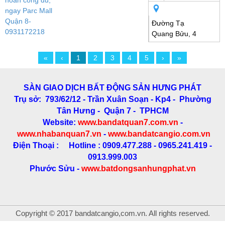
Đường Tạ
Quang Bửu, 4
«
‹
1
2
3
4
5
›
»
SÀN GIAO DỊCH BẤT ĐỘNG SẢN HƯNG PHÁT
Trụ sở: 793/62/12 - Trần Xuân Soạn
- Kp4 - Phường
Tân Hưng - Quận 7 - TPHCM
Website:
www.bandatquan7.com.vn
-
www.nhabanquan7.vn
-
www.bandatcangio.com.vn
Điện Thoại : Hotline : 0909.477.288 - 0965.241.419 -
0913.999.003
Phước Sửu -
www.batdongsanhungphat.vn
Copyright © 2017 bandatcangio,com.vn. All rights reserved.