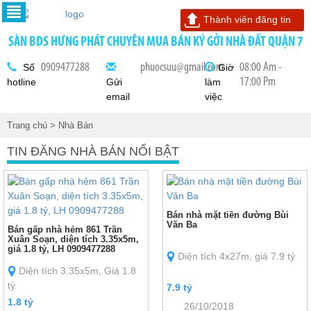
Thành viên đăng tin
SÀN BDS HƯNG PHÁT CHUYÊN MUA BÁN KÝ GỞI NHÀ ĐẤT QUẬN 7
0909477288
phuocsuu@gmail.com
08:00 Am -
Số
Giờ
17:00 Pm
hotline
Gửi
làm
email
việc
Trang chủ
> Nhà Bán
TIN ĐĂNG NHÀ BÁN NỔI BẬT
Bán nhà mặt tiền đường Bùi
Văn Ba
Bán gấp nhà hẻm 861 Trần
Xuân Soạn, diện tích 3.35x5m,
giá 1.8 tỷ, LH 0909477288
Diện tích 4x27m, giá 7.9 tỷ
Diện tích 3.35x5m, Giá 1.8
tỷ
7.9 tỷ
1.8 tỷ
26/10/2018