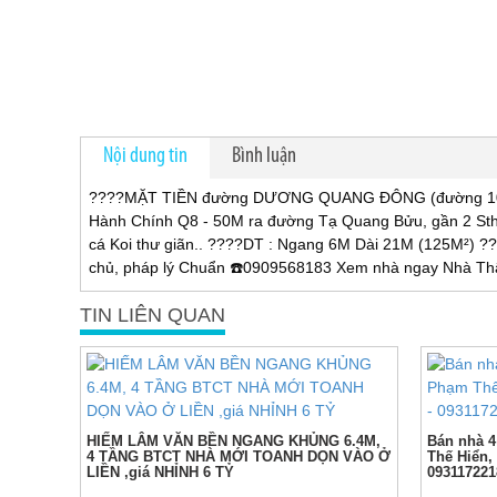
Nội dung tin
Bình luận
????MẶT TIỀN đường DƯƠNG QUANG ĐÔNG (đường 1011
Hành Chính Q8 - 50M ra đường Tạ Quang Bửu, gần 2 Sthj l
cá Koi thư giãn.. ????DT : Ngang 6M Dài 21M (125M²) ??
chủ, pháp lý Chuẩn ☎️0909568183 Xem nhà ngay Nhà Th
TIN LIÊN QUAN
HIẾM LÂM VĂN BỀN NGANG KHỦNG 6.4M,
Bán nhà 4
4 TẦNG BTCT NHÀ MỚI TOANH DỌN VÀO Ở
Thế Hiển,
LIỀN ,giá NHỈNH 6 TỶ
093117221