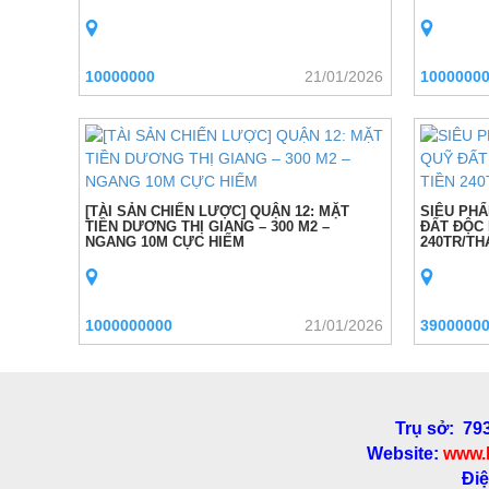
10000000
21/01/2026
1000000
[TÀI SẢN CHIẾN LƯỢC] QUẬN 12: MẶT
SIÊU PHẨ
TIỀN DƯƠNG THỊ GIANG – 300 M2 –
ĐẤT ĐỘC 
NGANG 10M CỰC HIẾM
240TR/TH
1000000000
21/01/2026
3900000
Trụ sở: 79
Website:
www.
Điệ