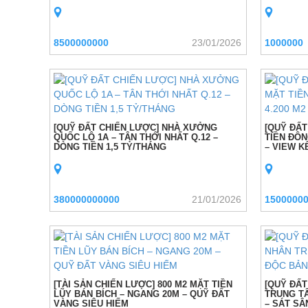
8500000000
23/01/2026
1000000
[QUỸ ĐẤT CHIẾN LƯỢC] NHÀ XƯỞNG
[QUỸ ĐẤT
QUỐC LỘ 1A – TÂN THỚI NHẤT Q.12 –
TIỀN ĐÔN
DÒNG TIỀN 1,5 TỶ/THÁNG
– VIEW 
380000000000
21/01/2026
1500000
[TÀI SẢN CHIẾN LƯỢC] 800 M2 MẶT TIỀN
[QUỸ ĐẤT
LŨY BÁN BÍCH – NGANG 20M – QUỸ ĐẤT
TRUNG TÂ
VÀNG SIÊU HIẾM
– SÁT SÂ