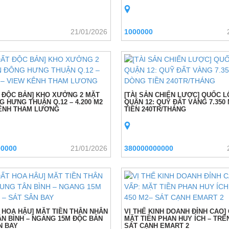
21/01/2026
1000000
 ĐỘC BẢN] KHO XƯỞNG 2 MẶT
[TÀI SẢN CHIẾN LƯỢC] QUỐC LỘ
G HƯNG THUẬN Q.12 – 4.200 M2
QUẬN 12: QUỸ ĐẤT VÀNG 7.350
KÊNH THAM LƯƠNG
TIỀN 240TR/THÁNG
00000
21/01/2026
380000000000
 HOA HẬU] MẶT TIỀN THÂN NHÂN
VỊ THẾ KINH DOANH ĐỈNH CAO]
N BÌNH – NGANG 15M ĐỘC BẢN
MẶT TIỀN PHAN HUY ÍCH – TRÊN
N BAY
SÁT CẠNH EMART 2