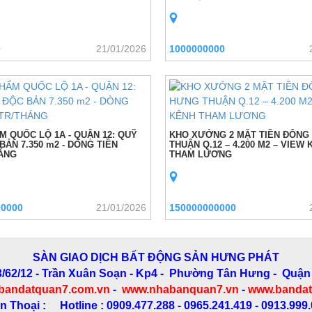
0
21/01/2026
1000000000
M QUỐC LỘ 1A - QUẬN 12: QUỸ
KHO XƯỞNG 2 MẶT TIỀN ĐÔNG
BẢN 7.350 m2 - DÒNG TIỀN
THUẬN Q.12 – 4.200 M2 – VIEW
ÁNG
THAM LƯƠNG
00000
21/01/2026
150000000000
SÀN GIAO DỊCH BẤT ĐỘNG SẢN HƯNG PHÁT
3/62/12 - Trần Xuân Soạn
- Kp4 - Phường Tân Hưng - Quận
bandatquan7.com.vn
-
www.nhabanquan7.vn
-
www.bandat
n Thoại : Hotline : 0909.477.288 - 0965.241.419 - 0913.999