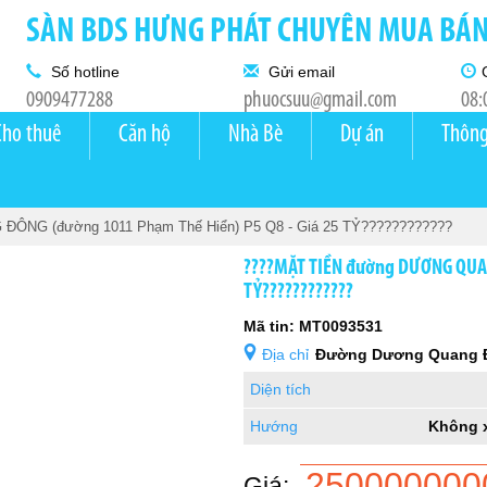
SÀN BDS HƯNG PHÁT CHUYÊN MUA BÁN 
Số hotline
Gửi email
0909477288
phuocsuu@gmail.com
08:
Cho thuê
Căn hộ
Nhà Bè
Dự án
Thông
NG (đường 1011 Phạm Thế Hiển) P5 Q8 - Giá 25 TỶ????????????
????MẶT TIỀN đường DƯƠNG QUAN
TỶ????????????
Mã tin: MT0093531
Địa chỉ
Đường Dương Quang Đ
Diện tích
Hướng
Không 
250000000
Giá: