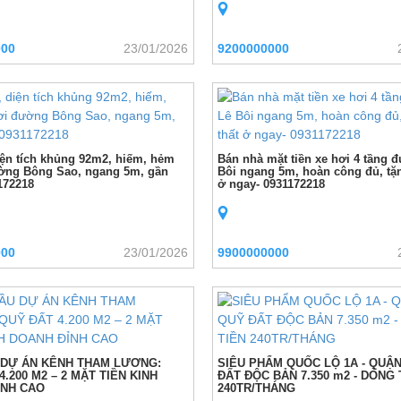
000
23/01/2026
9200000000
diện tích khủng 92m2, hiếm, hẻm
Bán nhà mặt tiền xe hơi 4 tầng 
ờng Bông Sao, ngang 5m, gần
Bôi ngang 5m, hoàn công đủ, tặn
172218
ở ngay- 0931172218
000
23/01/2026
9900000000
 DỰ ÁN KÊNH THAM LƯƠNG:
SIÊU PHẨM QUỐC LỘ 1A - QUẬN
.200 M2 – 2 MẶT TIỀN KINH
ĐẤT ĐỘC BẢN 7.350 m2 - DÒNG 
ỈNH CAO
240TR/THÁNG