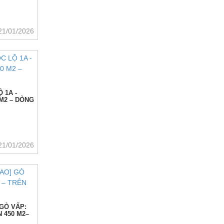
21/01/2026
 1A -
 M2 – DÒNG
21/01/2026
 GÒ VẤP:
 450 M2–