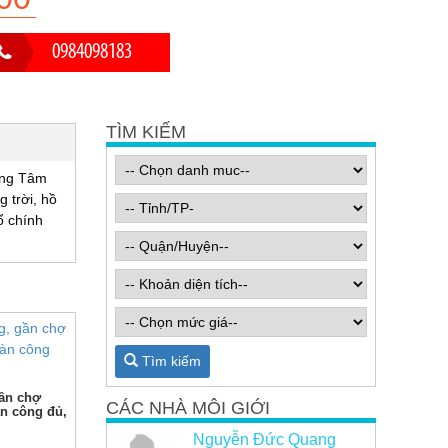
0984098183
TÌM KIẾM
ung Tâm
 trời, hồ
ổ chính
Tìm kiếm
gần chợ
CÁC NHÀ MÔI GIỚI
n công đủ,
Nguyễn Đức Quang