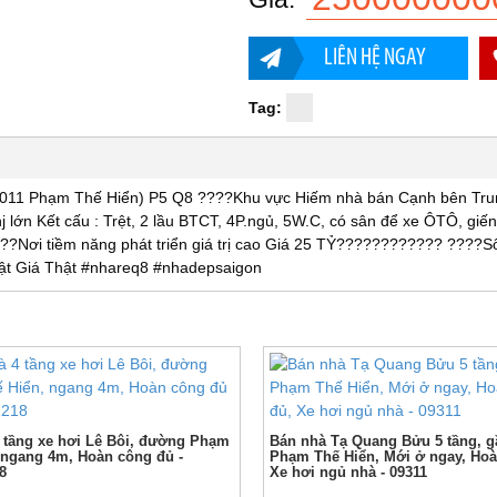
LIÊN HỆ NGAY
Tag:
 Phạm Thế Hiển) P5 Q8 ????Khu vực Hiếm nhà bán Cạnh bên Tr
ớn Kết cấu : Trệt, 2 lầu BTCT, 4P.ngủ, 5W.C, có sân để xe ÔTÔ, giếng
??Nơi tiềm năng phát triển giá trị cao Giá 25 TỶ???????????? ????S
ật Giá Thật #nhareq8 #nhadepsaigon
 tầng xe hơi Lê Bôi, đường Phạm
Bán nhà Tạ Quang Bửu 5 tầng, 
 ngang 4m, Hoàn công đủ -
Phạm Thế Hiển, Mới ở ngay, Hoà
8
Xe hơi ngủ nhà - 09311