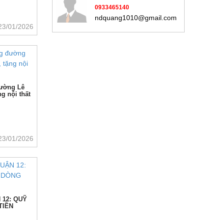
0933465140
ndquang1010@gmail.com
23/01/2026
đường Lê
g nội thất
23/01/2026
 12: QUỸ
TIỀN