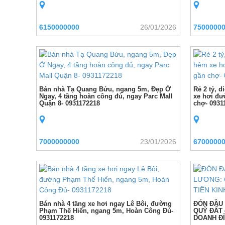
6150000000
26/01/2026
7500000
Bán nhà Tạ Quang Bửu, ngang 5m, Đẹp Ở
Rẻ 2 tỷ, 
Ngay, 4 tầng hoàn công đủ, ngay Parc Mall
xe hơi đư
Quận 8- 0931172218
chợ- 0931
7000000000
23/01/2026
6700000
Bán nhà 4 tầng xe hơi ngay Lê Bôi, đường
ĐÓN ĐẦU
Phạm Thế Hiển, ngang 5m, Hoàn Công Đủ-
QUỸ ĐẤT 4
0931172218
DOANH Đ