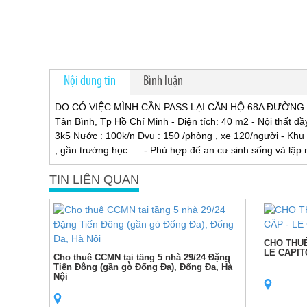
Nội dung tin
Bình luận
DO CÓ VIỆC MÌNH CẦN PASS LẠI CĂN HỘ 68A ĐƯỜNG BÌNH
Tân Bình, Tp Hồ Chí Minh - Diện tích: 40 m2 - Nội thất đ
3k5 Nước : 100k/n Dvu : 150 /phòng , xe 120/người - Khu d
, gần trường học .... - Phù hợp để an cư sinh sống và l
TIN LIÊN QUAN
CHO THUÊ
LE CAPIT
Cho thuê CCMN tại tầng 5 nhà 29/24 Đặng
Tiến Đông (gần gò Đống Đa), Đống Đa, Hà
Nội