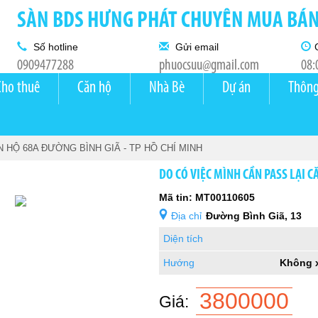
SÀN BDS HƯNG PHÁT CHUYÊN MUA BÁN 
Số hotline
Gửi email
0909477288
phuocsuu@gmail.com
08:
Cho thuê
Căn hộ
Nhà Bè
Dự án
Thông
N HỘ 68A ĐƯỜNG BÌNH GIÃ - TP HỒ CHÍ MINH
DO CÓ VIỆC MÌNH CẦN PASS LẠI C
Mã tin: MT00110605
Địa chỉ
Đường Bình Giã, 13
Diện tích
Hướng
Không 
3800000
Giá: