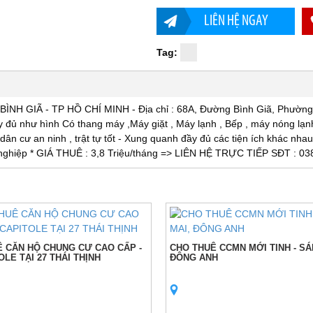
LIÊN HỆ NGAY
Tag:
 GIÃ - TP HỒ CHÍ MINH - Địa chỉ : 68A, Đường Bình Giã, Phường
ầy đủ như hình Có thang máy ,Máy giặt , Máy lạnh , Bếp , máy nóng lạn
ân cư an ninh , trật tự tốt - Xung quanh đầy đủ các tiện ích khác nhau
ập nghiệp * GIÁ THUÊ : 3,8 Triệu/tháng => LIÊN HỆ TRỰC TIẾP SĐT : 0
 CĂN HỘ CHUNG CƯ CAO CẤP -
CHO THUÊ CCMN MỚI TINH - SÁ
OLE TẠI 27 THÁI THỊNH
ĐÔNG ANH