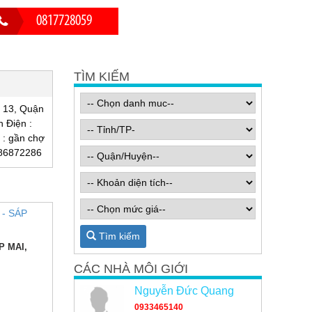
0817728059
TÌM KIẾM
 13, Quận
h Điện :
 : gần chợ
386872286
Tìm kiếm
P MAI,
CÁC NHÀ MÔI GIỚI
Nguyễn Đức Quang
0933465140