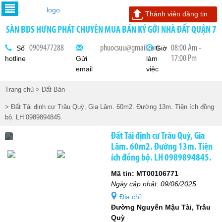
Thành viên đăng tin
SÀN BDS HƯNG PHÁT CHUYÊN MUA BÁN KÝ GỞI NHÀ ĐẤT QUẬN 7
0909477288
phuocsuu@gmail.com
08:00 Am -
Số
Giờ
17:00 Pm
hotline
Gửi
làm
email
việc
Trang chủ
> Đất Bán
> Đất Tái định cư Trâu Quỳ, Gia Lâm. 60m2. Đường 13m. Tiện ích đồng
bộ. LH 0989894845.
Đất Tái định cư Trâu Quỳ, Gia
Lâm. 60m2. Đường 13m. Tiện
ích đồng bộ. LH 0989894845.
Mã tin: MT00106771
Ngày cập nhật: 09/06/2025
Địa chỉ
Đường Nguyễn Mậu Tài, Trâu
Quỳ