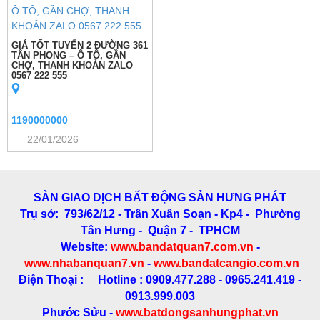
GIÁ TỐT TUYẾN 2 ĐƯỜNG 361
TÂN PHONG – Ô TÔ, GẦN
CHỢ, THANH KHOẢN ZALO
0567 222 555
1190000000
22/01/2026
SÀN GIAO DỊCH BẤT ĐỘNG SẢN HƯNG PHÁT
Trụ sở: 793/62/12 - Trần Xuân Soạn
- Kp4 - Phường
Tân Hưng - Quận 7 - TPHCM
Website:
www.bandatquan7.com.vn
-
www.nhabanquan7.vn
-
www.bandatcangio.com.vn
Điện Thoại : Hotline : 0909.477.288 - 0965.241.419 -
0913.999.003
Phước Sửu -
www.batdongsanhungphat.vn