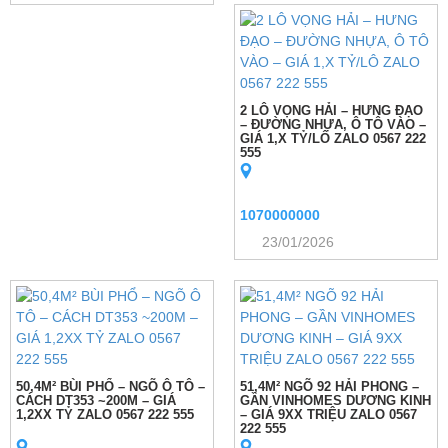
2 LÔ VỌNG HẢI – HƯNG ĐẠO
– ĐƯỜNG NHỰA, Ô TÔ VÀO –
GIÁ 1,X TỶ/LÔ ZALO 0567 222
555
1070000000
23/01/2026
50,4M² BÙI PHỔ – NGÕ Ô TÔ –
51,4M² NGÕ 92 HẢI PHONG –
CÁCH DT353 ~200M – GIÁ
GẦN VINHOMES DƯƠNG KINH
1,2XX TỶ ZALO 0567 222 555
– GIÁ 9XX TRIỆU ZALO 0567
222 555