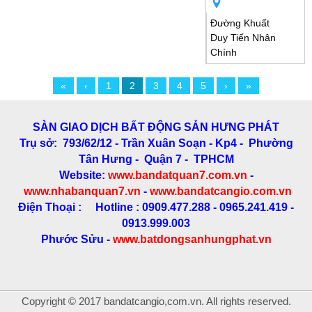
Đường Khuất
Duy Tiến Nhân
Chính
«
‹
1
2
3
4
5
›
»
SÀN GIAO DỊCH BẤT ĐỘNG SẢN HƯNG PHÁT
Trụ sở: 793/62/12 - Trần Xuân Soạn
- Kp4 - Phường
Tân Hưng - Quận 7 - TPHCM
Website:
www.bandatquan7.com.vn
-
www.nhabanquan7.vn
-
www.bandatcangio.com.vn
Điện Thoại : Hotline : 0909.477.288 - 0965.241.419 -
0913.999.003
Phước Sửu -
www.batdongsanhungphat.vn
Copyright © 2017 bandatcangio,com.vn. All rights reserved.