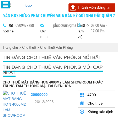
Thành viên đăng tin
SÀN BDS HƯNG PHÁT CHUYÊN MUA BÁN KÝ GỞI NHÀ ĐẤT QUẬN 7
0909477288
phuocsuu@gmail.com
08:00 Am -
Số
Giờ
17:00 Pm
hotline
Gửi
làm
email
việc
Trang chủ
> Cho thuê
> Cho Thuê Văn Phòng
TIN ĐĂNG CHO THUÊ VĂN PHÒNG NỔI BẬT
TIN ĐĂNG CHO THUÊ VĂN PHÒNG MỚI CẬP
NHẬT
CHO THUÊ MẶT BẰNG HƠN 4000M2 LÀM SHOWROOM HOẶC
TRUNG TÂM THƯƠNG MẠI TẠI BIÊN HÒA
20000000
4700
26/12/2023
Cho thuê
Không xác định