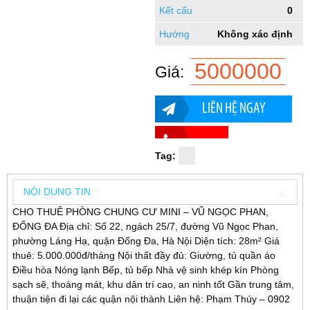
Kết cấu
0
Hướng
Không xác định
5000000
Giá:
LIÊN HỆ NGAY
Tag:
NỘI DUNG TIN
CHO THUÊ PHÒNG CHUNG CƯ MINI – VŨ NGỌC PHAN,
ĐỐNG ĐA Địa chỉ: Số 22, ngách 25/7, đường Vũ Ngọc Phan,
phường Láng Hạ, quận Đống Đa, Hà Nội Diện tích: 28m² Giá
thuê: 5.000.000đ/tháng Nội thất đầy đủ: Giường, tủ quần áo
Điều hòa Nóng lạnh Bếp, tủ bếp Nhà vệ sinh khép kín Phòng
sạch sẽ, thoáng mát, khu dân trí cao, an ninh tốt Gần trung tâm,
thuận tiện đi lại các quận nội thành Liên hệ: Phạm Thúy – 0902