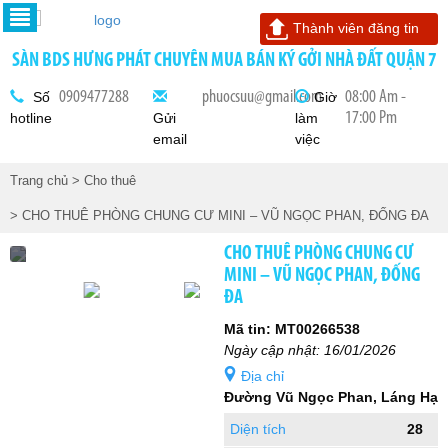
Thành viên đăng tin
SÀN BDS HƯNG PHÁT CHUYÊN MUA BÁN KÝ GỞI NHÀ ĐẤT QUẬN 7
0909477288
phuocsuu@gmail.com
08:00 Am -
Số
Giờ
17:00 Pm
hotline
Gửi
làm
email
việc
Trang chủ
> Cho thuê
> CHO THUÊ PHÒNG CHUNG CƯ MINI – VŨ NGỌC PHAN, ĐỐNG ĐA
CHO THUÊ PHÒNG CHUNG CƯ
MINI – VŨ NGỌC PHAN, ĐỐNG
ĐA
Mã tin: MT00266538
Ngày cập nhật: 16/01/2026
Địa chỉ
Đường Vũ Ngọc Phan, Láng Hạ
Diện tích
28