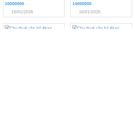
10000000
14000000
16/01/2026
16/01/2026
Cho thuê căn hộ Akari, 2PN,
Cho thuê căn hộ Akari, Bình
56m2, Võ Văn Kiệt, Bình Tân.
Tân, 56m2, 2PN, full nội thất,
Giá 16 triệu/tháng. LH:
16tr/tháng. LH: 0942239239. Sổ
0942239239
hồng!
16000000
16000000
16/01/2026
16/01/2026
SÀN GIAO DỊCH BẤT ĐỘNG SẢN HƯNG PHÁT
Trụ sở: 793/62/12 - Trần Xuân Soạn
- Kp4 - Phường
Tân Hưng - Quận 7 - TPHCM