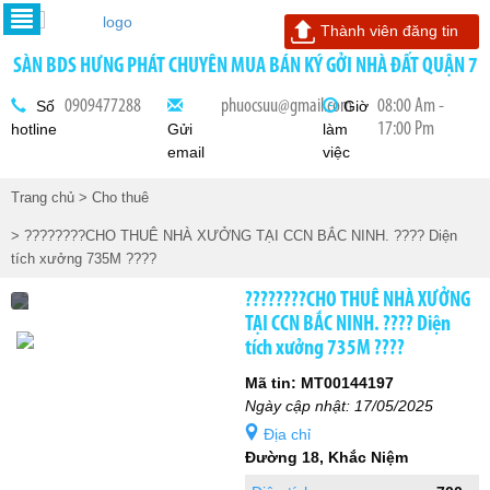
Thành viên đăng tin
SÀN BDS HƯNG PHÁT CHUYÊN MUA BÁN KÝ GỞI NHÀ ĐẤT QUẬN 7
0909477288
phuocsuu@gmail.com
08:00 Am -
Số
Giờ
17:00 Pm
hotline
Gửi
làm
email
việc
Trang chủ
> Cho thuê
> ????????CHO THUÊ NHÀ XƯỞNG TẠI CCN BẮC NINH. ???? Diện
tích xưởng 735M ????
????????CHO THUÊ NHÀ XƯỞNG
TẠI CCN BẮC NINH. ???? Diện
tích xưởng 735M ????
Mã tin: MT00144197
Ngày cập nhật: 17/05/2025
Địa chỉ
Đường 18, Khắc Niệm