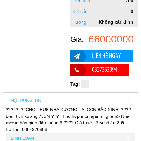
Diện tích
700
Kết cấu
0
Hướng
Không xác định
66000000
Giá:
LIÊN HỆ NGAY
0327363094
Tag:
NỘI DUNG TIN
????????CHO THUÊ NHÀ XƯỞNG TẠI CCN BẮC NINH. ????
Diện tích xưởng 735M ???? Phù hợp mọi ngành nghề ✍️ Nhà
xưởng bàn giao đầu tháng 6 ???? Giá thuê : 3,5usd / m2 ☎️
Hotline: 0384976888
BÌNH LUẬN