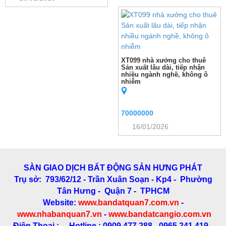
XT099 nhà xưởng cho thuê
Sản xuất lâu dài, tiếp nhận
nhiều ngành nghề, không ô
nhiễm
70000000
16/01/2026
SÀN GIAO DỊCH BẤT ĐỘNG SẢN HƯNG PHÁT
Trụ sở: 793/62/12 - Trần Xuân Soạn
- Kp4 - Phường
Tân Hưng - Quận 7 - TPHCM
Website:
www.bandatquan7.com.vn
-
www.nhabanquan7.vn
-
www.bandatcangio.com.vn
Điện Thoại : Hotline : 0909.477.288 - 0965.241.419 -