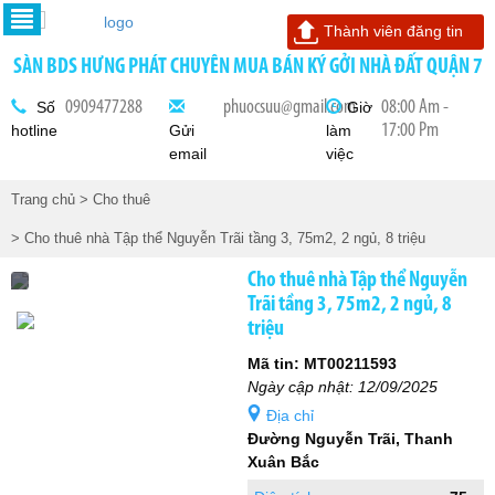
Thành viên đăng tin
SÀN BDS HƯNG PHÁT CHUYÊN MUA BÁN KÝ GỞI NHÀ ĐẤT QUẬN 7
0909477288
phuocsuu@gmail.com
08:00 Am -
Số
Giờ
17:00 Pm
hotline
Gửi
làm
email
việc
Trang chủ
> Cho thuê
> Cho thuê nhà Tập thể Nguyễn Trãi tầng 3, 75m2, 2 ngủ, 8 triệu
Cho thuê nhà Tập thể Nguyễn
Trãi tầng 3, 75m2, 2 ngủ, 8
triệu
Mã tin: MT00211593
Ngày cập nhật: 12/09/2025
Địa chỉ
Đường Nguyễn Trãi, Thanh
Xuân Bắc