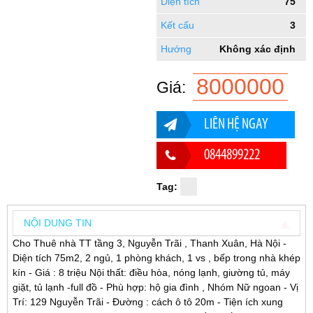
Diện tích
75
Kết cấu
3
Hướng
Không xác định
8000000
Giá:
LIÊN HỆ NGAY
0844899222
Tag:
NỘI DUNG TIN
Cho Thuê nhà TT tầng 3, Nguyễn Trãi , Thanh Xuân, Hà Nội -
Diện tích 75m2, 2 ngủ, 1 phòng khách, 1 vs , bếp trong nhà khép
kín - Giá : 8 triệu Nội thất: điều hòa, nóng lạnh, giường tủ, máy
giặt, tủ lạnh -full đồ - Phù hợp: hộ gia đình , Nhóm Nữ ngoan - Vị
Trí: 129 Nguyễn Trãi - Đường : cách ô tô 20m - Tiện ích xung