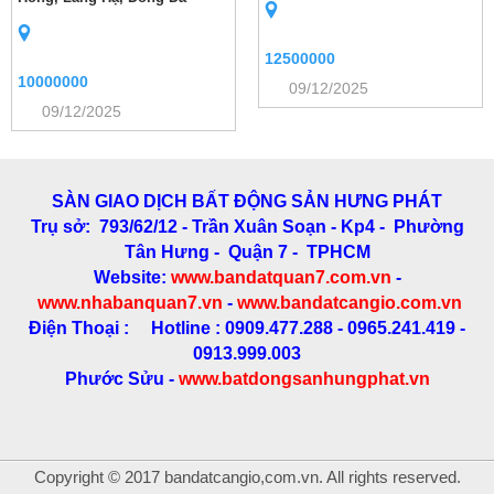
12500000
10000000
09/12/2025
09/12/2025
SÀN GIAO DỊCH BẤT ĐỘNG SẢN HƯNG PHÁT
Trụ sở: 793/62/12 - Trần Xuân Soạn
- Kp4 - Phường
Tân Hưng - Quận 7 - TPHCM
Website:
www.bandatquan7.com.vn
-
www.nhabanquan7.vn
-
www.bandatcangio.com.vn
Điện Thoại : Hotline : 0909.477.288 - 0965.241.419 -
0913.999.003
Phước Sửu -
www.batdongsanhungphat.vn
Copyright © 2017 bandatcangio,com.vn. All rights reserved.