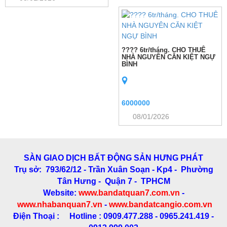
???? 6tr/tháng. CHO THUÊ
NHÀ NGUYÊN CĂN KIỆT NGỰ
BÌNH
6000000
08/01/2026
SÀN GIAO DỊCH BẤT ĐỘNG SẢN HƯNG PHÁT
Trụ sở: 793/62/12 - Trần Xuân Soạn
- Kp4 - Phường
Tân Hưng - Quận 7 - TPHCM
Website:
www.bandatquan7.com.vn
-
www.nhabanquan7.vn
-
www.bandatcangio.com.vn
Điện Thoại : Hotline : 0909.477.288 - 0965.241.419 -