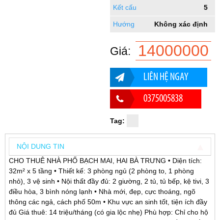
Kết cấu
5
Hướng
Không xác định
14000000
Giá:
LIÊN HỆ NGAY
0375005838
Tag:
NỘI DUNG TIN
CHO THUÊ NHÀ PHỐ BẠCH MAI, HAI BÀ TRƯNG • Diện tích:
32m² x 5 tầng • Thiết kế: 3 phòng ngủ (2 phòng to, 1 phòng
nhỏ), 3 vệ sinh • Nội thất đầy đủ: 2 giường, 2 tủ, tủ bếp, kệ tivi, 3
điều hòa, 3 bình nóng lạnh • Nhà mới, đẹp, cực thoáng, ngõ
thông các ngả, cách phố 50m • Khu vực an sinh tốt, tiện ích đầy
đủ Giá thuê: 14 triệu/tháng (có gia lộc nhẹ) Phù hợp: Chỉ cho hộ