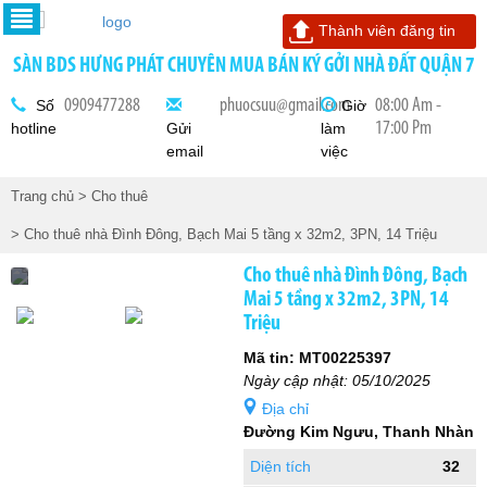
Thành viên đăng tin
SÀN BDS HƯNG PHÁT CHUYÊN MUA BÁN KÝ GỞI NHÀ ĐẤT QUẬN 7
0909477288
phuocsuu@gmail.com
08:00 Am -
Số
Giờ
17:00 Pm
hotline
Gửi
làm
email
việc
Trang chủ
> Cho thuê
> Cho thuê nhà Đình Đông, Bạch Mai 5 tầng x 32m2, 3PN, 14 Triệu
Cho thuê nhà Đình Đông, Bạch
Mai 5 tầng x 32m2, 3PN, 14
Triệu
Mã tin: MT00225397
Ngày cập nhật: 05/10/2025
Địa chỉ
Đường Kim Ngưu, Thanh Nhàn
Diện tích
32