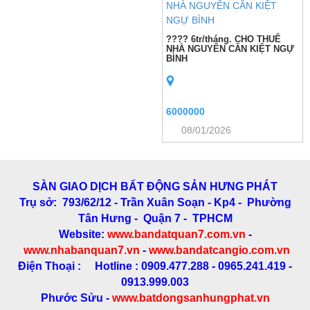
???? 6tr/tháng. CHO THUÊ
NHÀ NGUYÊN CĂN KIỆT NGỰ
BÌNH
6000000
08/01/2026
SÀN GIAO DỊCH BẤT ĐỘNG SẢN HƯNG PHÁT
Trụ sở: 793/62/12 - Trần Xuân Soạn
- Kp4 - Phường
Tân Hưng - Quận 7 - TPHCM
Website:
www.bandatquan7.com.vn
-
www.nhabanquan7.vn
-
www.bandatcangio.com.vn
Điện Thoại : Hotline : 0909.477.288 - 0965.241.419 -
0913.999.003
Phước Sửu -
www.batdongsanhungphat.vn