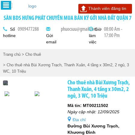
Thành viên đăng tin
SÀN BDS HƯNG PHÁT CHUYÊN MUA BÁN KÝ GỞI NHÀ ĐẤT QUẬN 7
0909477288
phuocsuu@gmail.com
08:00 Am -
Số
Giờ
17:00 Pm
hotline
Gửi
làm
email
việc
Trang chủ
> Cho thuê
> Cho thuê nhà Bùi Xương Trạch, Thanh Xuân, 4 tầng x 30m2, 2 ngủ, 3
WC, 10 Triệu
Cho thuê nhà Bùi Xương Trạch,
Thanh Xuân, 4 tầng x 30m2, 2
ngủ, 3 WC, 10 Triệu
Mã tin: MT00211502
Ngày cập nhật: 12/09/2025
Địa chỉ
Đường Bùi Xương Trạch,
Khương Đình