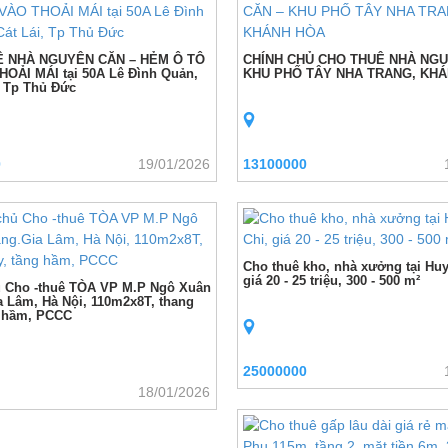
 NHÀ NGUYÊN CĂN – HẺM Ô TÔ
CHÍNH CHỦ CHO THUÊ NHÀ NGU
OẢI MÁI tại 50A Lê Đình Quản,
KHU PHỐ TÂY NHA TRANG, KH
, Tp Thủ Đức
0
19/01/2026
13100000
Cho thuê kho, nhà xưởng tại Hu
giá 20 - 25 triệu, 300 - 500 m²
 Cho -thuê TÒA VP M.P Ngô Xuân
 Lâm, Hà Nội, 110m2x8T, thang
g hầm, PCCC
25000000
18/01/2026