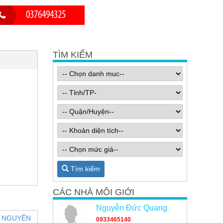
0376494325
TÌM KIẾM
Tìm kiếm
CÁC NHÀ MÔI GIỚI
Nguyễn Đức Quang
0933465140