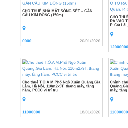
CHO THUÊ NHÀ MẶT SÔNG SÉT – GẦN
CẦU KIM ĐỒNG (150m)
CHO THUÊ
RA VÀO TH
P. Cát Lái
0000
20/01/2026
1200000
Cho thuê T.Ò.A M.Phố Ngô Xuân Quảng.Gia
Chính chủ
Lâm, Hà Nội, 110m2x9T, thang máy, tầng
Quảng.Gia
hầm, PCCC vị trí tru
máy, tần
11000000
18/01/2026
11000000