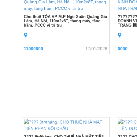
Cho thuê TÒA VP M.P Ngô Xuân Quảng.Gia
???????
Lâm, Hà Nội, 110m2x8T, thang máy, tầng
DOANH VỊ
hầm, PCCC vị trí tru
TRANG 0️⃣8️
11000000
17/01/2026
0000
???? 9tr/tháng. CHO THUÊ NHÀ MẶT TIỀN
???? CHO