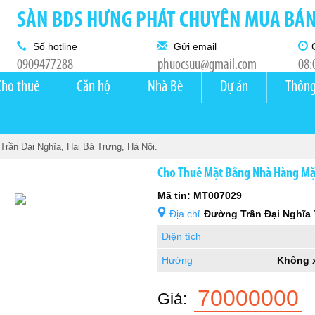
SÀN BDS HƯNG PHÁT CHUYÊN MUA BÁN 
Số hotline
Gửi email
0909477288
phuocsuu@gmail.com
08:
Cho thuê
Căn hộ
Nhà Bè
Dự án
Thông
rần Đại Nghĩa, Hai Bà Trưng, Hà Nội.
Cho Thuê Mặt Bằng Nhà Hàng Mặt 
Mã tin: MT007029
Địa chỉ
Đường Trần Đại Nghĩa
Diện tích
Hướng
Không 
70000000
Giá: