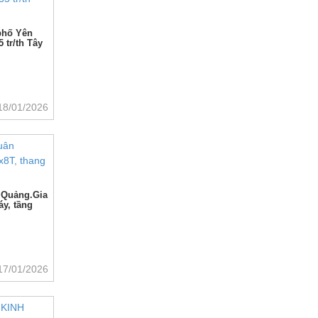
 phố Yên
 tr/th Tây
18/01/2026
 Quảng.Gia
áy, tầng
17/01/2026