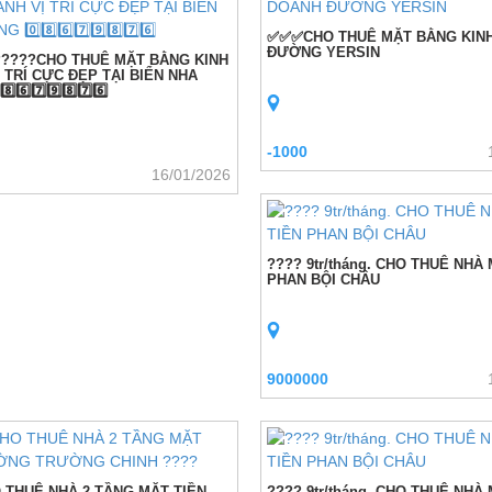
✅✅✅CHO THUÊ MẶT BẰNG KIN
ĐƯỜNG YERSIN
?????CHO THUÊ MẶT BẰNG KINH
 TRÍ CỰC ĐẸP TẠI BIỂN NHA
⃣6️⃣7️⃣9️⃣8️⃣7️⃣6️⃣
-1000
16/01/2026
???? 9tr/tháng. CHO THUÊ NHÀ
PHAN BỘI CHÂU
9000000
 THUÊ NHÀ 2 TẦNG MẶT TIỀN
???? 9tr/tháng. CHO THUÊ NHÀ