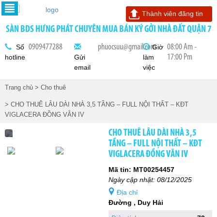
Thành viên đăng tin
SÀN BDS HƯNG PHÁT CHUYÊN MUA BÁN KÝ GỞI NHÀ ĐẤT QUẬN 7
0909477288
phuocsuu@gmail.com
08:00 Am -
Số
Giờ
17:00 Pm
hotline
Gửi
làm
email
việc
Trang chủ
> Cho thuê
> CHO THUÊ LÂU DÀI NHÀ 3,5 TẦNG – FULL NỘI THẤT – KĐT
VIGLACERA ĐỒNG VĂN IV
CHO THUÊ LÂU DÀI NHÀ 3,5
TẦNG – FULL NỘI THẤT – KĐT
VIGLACERA ĐỒNG VĂN IV
Mã tin: MT00254457
Ngày cập nhật: 08/12/2025
Địa chỉ
Đường , Duy Hải