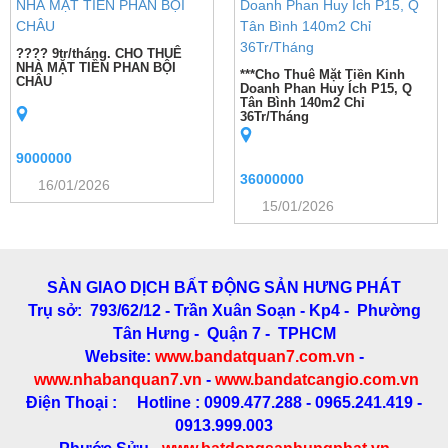
???? 9tr/tháng. CHO THUÊ
NHÀ MẶT TIỀN PHAN BỘI
***Cho Thuê Mặt Tiền Kinh
CHÂU
Doanh Phan Huy Ích P15, Q
Tân Bình 140m2 Chỉ
36Tr/Tháng
9000000
36000000
16/01/2026
15/01/2026
SÀN GIAO DỊCH BẤT ĐỘNG SẢN HƯNG PHÁT
Trụ sở: 793/62/12 - Trần Xuân Soạn
- Kp4 - Phường
Tân Hưng - Quận 7 - TPHCM
Website:
www.bandatquan7.com.vn
-
www.nhabanquan7.vn
-
www.bandatcangio.com.vn
Điện Thoại : Hotline : 0909.477.288 - 0965.241.419 -
0913.999.003