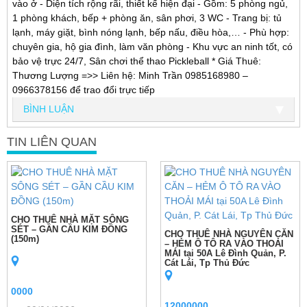
vào ở - Diện tích rộng rãi, thiết kế hiện đại - Gồm: 5 phòng ngủ,
1 phòng khách, bếp + phòng ăn, sân phơi, 3 WC - Trang bị: tủ
lạnh, máy giặt, bình nóng lạnh, bếp nấu, điều hòa,… - Phù hợp:
chuyên gia, hộ gia đình, làm văn phòng - Khu vực an ninh tốt, có
bảo vệ trực 24/7, Sân chơi thể thao Pickleball * Giá Thuê:
Thương Lượng =>> Liên hệ: Minh Trần 0985168980 –
0966378156 để trao đổi trực tiếp
BÌNH LUẬN
TIN LIÊN QUAN
CHO THUÊ NHÀ MẶT SÔNG
SÉT – GẦN CẦU KIM ĐỒNG
CHO THUÊ NHÀ NGUYÊN CĂN
(150m)
– HẺM Ô TÔ RA VÀO THOẢI
MÁI tại 50A Lê Đình Quản, P.
Cát Lái, Tp Thủ Đức
0000
12000000