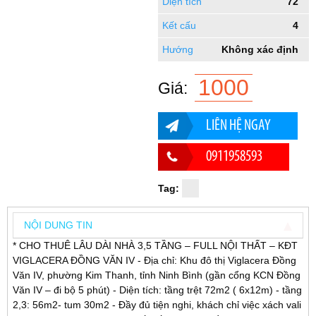
Diện tích
72
Kết cấu
4
Hướng
Không xác định
1000
Giá:
LIÊN HỆ NGAY
0911958593
Tag:
NỘI DUNG TIN
* CHO THUÊ LÂU DÀI NHÀ 3,5 TẦNG – FULL NỘI THẤT – KĐT
VIGLACERA ĐỒNG VĂN IV - Địa chỉ: Khu đô thị Viglacera Đồng
Văn IV, phường Kim Thanh, tỉnh Ninh Bình (gần cổng KCN Đồng
Văn IV – đi bộ 5 phút) - Diện tích: tầng trệt 72m2 ( 6x12m) - tầng
2,3: 56m2- tum 30m2 - Đầy đủ tiện nghi, khách chỉ việc xách vali