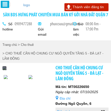
Thành viên đăng tin
SÀN BDS HƯNG PHÁT CHUYÊN MUA BÁN KÝ GỞI NHÀ ĐẤT QUẬN 7
0909477288
phuocsuu@gmail.com
08:00 Am -
Số
Giờ
17:00 Pm
hotline
Gửi
làm
email
việc
Trang chủ
> Cho thuê
> CHO THUÊ CĂN HỘ CHUNG CƯ NGÔ QUYỀN TẦNG 5 - ĐÀ LẠT -
LÂM ĐỒNG
CHO THUÊ CĂN HỘ CHUNG CƯ
NGÔ QUYỀN TẦNG 5 - ĐÀ LẠT -
LÂM ĐỒNG
Mã tin: MT00226650
Ngày cập nhật: 07/10/2025
Địa chỉ
Đường Ngô Quyền, 6