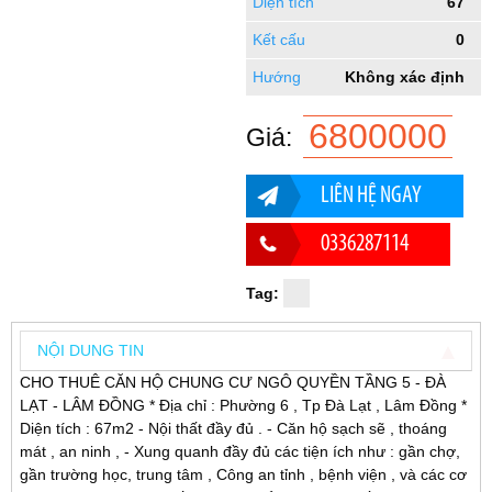
Diện tích
67
Kết cấu
0
Hướng
Không xác định
6800000
Giá:
LIÊN HỆ NGAY
0336287114
Tag:
NỘI DUNG TIN
CHO THUÊ CĂN HỘ CHUNG CƯ NGÔ QUYỀN TẦNG 5 - ĐÀ
LẠT - LÂM ĐỒNG * Địa chỉ : Phường 6 , Tp Đà Lạt , Lâm Đồng *
Diện tích : 67m2 - Nội thất đầy đủ . - Căn hộ sạch sẽ , thoáng
mát , an ninh , - Xung quanh đầy đủ các tiện ích như : gần chợ,
gần trường học, trung tâm , Công an tỉnh , bệnh viện , và các cơ