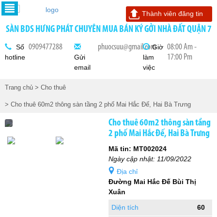
Thành viên đăng tin
SÀN BDS HƯNG PHÁT CHUYÊN MUA BÁN KÝ GỞI NHÀ ĐẤT QUẬN 7
0909477288
phuocsuu@gmail.com
08:00 Am -
Số
Giờ
17:00 Pm
hotline
Gửi
làm
email
việc
Trang chủ
> Cho thuê
> Cho thuê 60m2 thông sàn tầng 2 phố Mai Hắc Đế, Hai Bà Trưng
Cho thuê 60m2 thông sàn tầng
2 phố Mai Hắc Đế, Hai Bà Trưng
Mã tin: MT002024
Ngày cập nhật: 11/09/2022
Địa chỉ
Đường Mai Hắc Đế Bùi Thị
Xuân
Diện tích
60