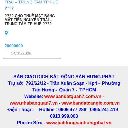
???? CHO THUÊ MẶT BẰNG
MẶT TIỀN NGUYỄN TRÃI –
TRUNG TÂM TP HUẾ ????
20000000
14/01/2026
SÀN GIAO DỊCH BẤT ĐỘNG SẢN HƯNG PHÁT
Trụ sở: 793/62/12 - Trần Xuân Soạn
- Kp4 - Phường
Tân Hưng - Quận 7 - TPHCM
Website:
www.bandatquan7.com.vn
-
www.nhabanquan7.vn
-
www.bandatcangio.com.vn
Điện Thoại : Hotline : 0909.477.288 - 0965.241.419 -
0913.999.003
Phước Sửu -
www.batdongsanhungphat.vn