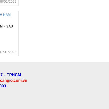
08/01/2026
AM – SAU
07/01/2026
 7 - TPHCM
cangio.com.vn
.003