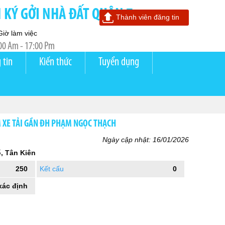
KÝ GỞI NHÀ ĐẤT QUẬN 7
Thành viên đăng tin
Giờ làm việc
00 Am - 17:00 Pm
 tin
Kiến thức
Tuyển dụng
XE TẢI GẦN ĐH PHẠM NGỌC THẠCH
Ngày cập nhật: 16/01/2026
, Tân Kiên
250
Kết cấu
0
xác định