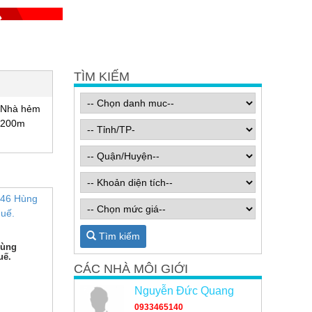
TÌM KIẾM
️ Nhà hẻm
 200m
Tìm kiếm
Hùng
uế.
CÁC NHÀ MÔI GIỚI
Nguyễn Đức Quang
0933465140