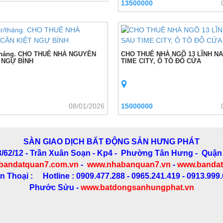
13500000
/tháng. CHO THUÊ NHÀ NGUYÊN
CHO THUÊ NHÀ NGÕ 13 LĨNH N
 NGỰ BÌNH
TIME CITY, Ô TÔ ĐỖ CỬA
08/01/2026
15000000
SÀN GIAO DỊCH BẤT ĐỘNG SẢN HƯNG PHÁT
3/62/12 - Trần Xuân Soạn
- Kp4 - Phường Tân Hưng - Quận
bandatquan7.com.vn
-
www.nhabanquan7.vn
-
www.bandat
n Thoại : Hotline : 0909.477.288 - 0965.241.419 - 0913.999
Phước Sửu -
www.batdongsanhungphat.vn