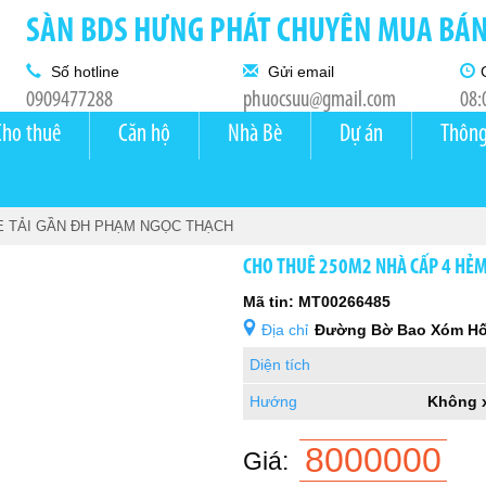
SÀN BDS HƯNG PHÁT CHUYÊN MUA BÁN 
Số hotline
Gửi email
0909477288
phuocsuu@gmail.com
08:
Cho thuê
Căn hộ
Nhà Bè
Dự án
Thông
 TẢI GẦN ĐH PHẠM NGỌC THẠCH
CHO THUÊ 250M2 NHÀ CẤP 4 HẺM 
Mã tin: MT00266485
Địa chỉ
Đường Bờ Bao Xóm Hố
Diện tích
Hướng
Không 
8000000
Giá: