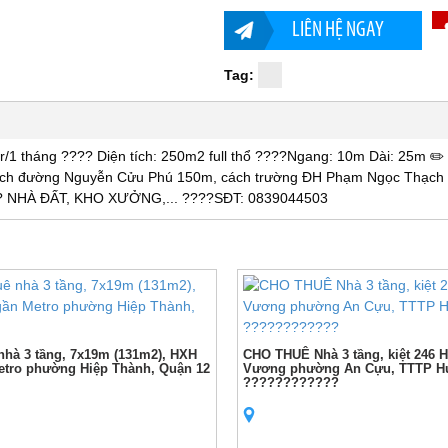
LIÊN HỆ NGAY
Tag:
 tháng ???? Diện tích: 250m2 full thổ ????Ngang: 10m Dài: 25m ✏
cách đường Nguyễn Cửu Phú 150m, cách trường ĐH Phạm Ngọc Thạch
? NHÀ ĐẤT, KHO XƯỞNG,... ????SĐT: 0839044503
nhà 3 tầng, 7x19m (131m2), HXH
CHO THUÊ Nhà 3 tầng, kiệt 246 
tro phường Hiệp Thành, Quận 12
Vương phường An Cựu, TTTP H
????????????