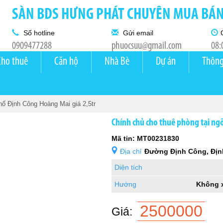
SÀN BDS HƯNG PHÁT CHUYÊN MUA BÁN 
Số hotline
Gửi email
0909477288
phuocsuu@gmail.com
08:
Cho thuê
Căn hộ
Nhà Bè
Dự án
Thông
hố Định Công Hoàng Mai giá 2,5tr
Chính chủ cho thuê phòng tại ng
Mã tin: MT00231830
Địa chỉ
Đường Định Công, Đị
Diện tích
Hướng
Không 
2500000
Giá: