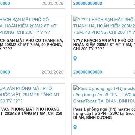
00000
20/01/2026
200000000000
CH SẠN MẶT PHỐ CỔ THANH HÀ,
???? KHÁCH SẠN MẶT PHỐ CỔ 
M 208M2 8T MT 7.5M, 40 PHÒNG,
HOÀN KIẾM 208M2 8T MT 7.5M, 
Ỷ ????
CHỈ 200 TỶ ????
00000
20/01/2026
200000000000
A VĂN PHÒNG MẶT PHỐ HOÀNG
Pass 1 phòng ngủ (PN) master c
T, 291M2 9 TẦNG MT 8M, CHỈ 250
trong căn hộ 2PN – 2WC tại Gre
DĨ AN, BÌNH DƯƠNG