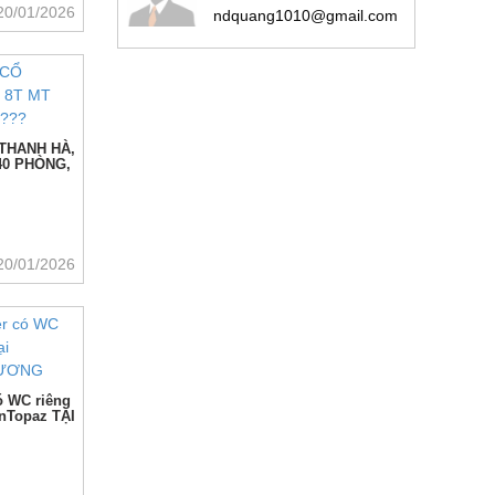
20/01/2026
ndquang1010@gmail.com
THANH HÀ,
40 PHÒNG,
20/01/2026
ó WC riêng
enTopaz TẠI