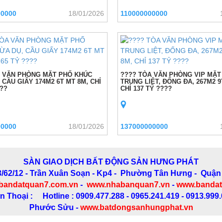
00000
18/01/2026
110000000000
A VĂN PHÒNG MẶT PHỐ KHÚC
???? TÒA VĂN PHÒNG VIP MẶT
 CẦU GIẤY 174M2 6T MT 8M, CHỈ
TRUNG LIỆT, ĐỐNG ĐA, 267M2 9
???
CHỈ 137 TỶ ????
00000
18/01/2026
137000000000
SÀN GIAO DỊCH BẤT ĐỘNG SẢN HƯNG PHÁT
3/62/12 - Trần Xuân Soạn
- Kp4 - Phường Tân Hưng - Quận
bandatquan7.com.vn
-
www.nhabanquan7.vn
-
www.bandat
n Thoại : Hotline : 0909.477.288 - 0965.241.419 - 0913.999
Phước Sửu -
www.batdongsanhungphat.vn