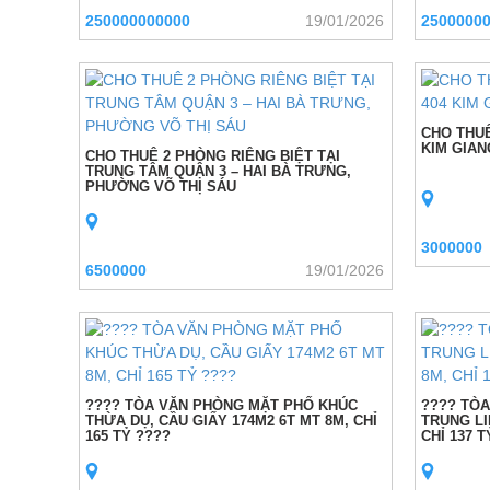
250000000000
19/01/2026
2500000
CHO THUÊ
KIM GIAN
CHO THUÊ 2 PHÒNG RIÊNG BIỆT TẠI
TRUNG TÂM QUẬN 3 – HAI BÀ TRƯNG,
PHƯỜNG VÕ THỊ SÁU
3000000
6500000
19/01/2026
???? TÒA VĂN PHÒNG MẶT PHỐ KHÚC
???? TÒA
THỪA DỤ, CẦU GIẤY 174M2 6T MT 8M, CHỈ
TRUNG LI
165 TỶ ????
CHỈ 137 T