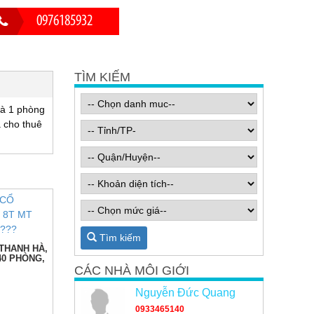
0976185932
TÌM KIẾM
và 1 phòng
á cho thuê
Tìm kiếm
THANH HÀ,
40 PHÒNG,
CÁC NHÀ MÔI GIỚI
Nguyễn Đức Quang
0933465140