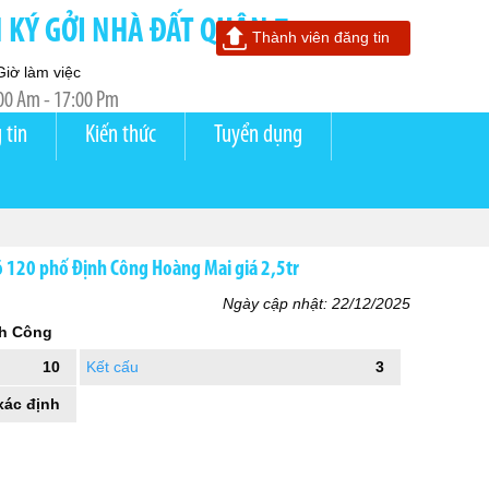
KÝ GỞI NHÀ ĐẤT QUẬN 7
Thành viên đăng tin
Giờ làm việc
00 Am - 17:00 Pm
 tin
Kiến thức
Tuyển dụng
õ 120 phố Định Công Hoàng Mai giá 2,5tr
Ngày cập nhật: 22/12/2025
nh Công
10
Kết cấu
3
xác định