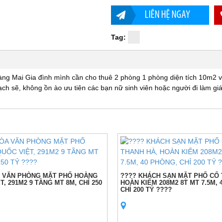
LIÊN HỆ NGAY
Tag:
àng Mai Gia đình mình cần cho thuê 2 phòng 1 phòng diện tích 10m2 
ch sẽ, không ồn ào ưu tiên các bạn nữ sinh viên hoặc người đi làm gi
A VĂN PHÒNG MẶT PHỐ HOÀNG
???? KHÁCH SẠN MẶT PHỐ CỔ 
T, 291M2 9 TẦNG MT 8M, CHỈ 250
HOÀN KIẾM 208M2 8T MT 7.5M, 
CHỈ 200 TỶ ????