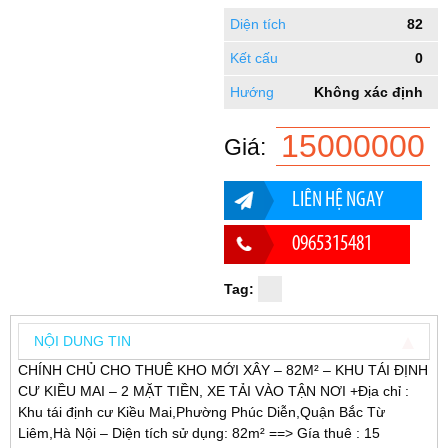
Diện tích
82
Kết cấu
0
Hướng
Không xác định
15000000
Giá:
LIÊN HỆ NGAY
0965315481
Tag:
NỘI DUNG TIN
CHÍNH CHỦ CHO THUÊ KHO MỚI XÂY – 82M² – KHU TÁI ĐỊNH
CƯ KIỀU MAI – 2 MẶT TIỀN, XE TẢI VÀO TẬN NƠI +Địa chỉ :
Khu tái định cư Kiều Mai,Phường Phúc Diễn,Quận Bắc Từ
Liêm,Hà Nội – Diện tích sử dụng: 82m² ==> Gía thuê : 15