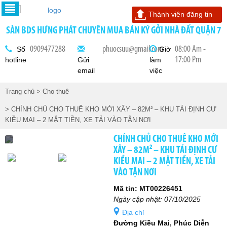
Thành viên đăng tin
SÀN BDS HƯNG PHÁT CHUYÊN MUA BÁN KÝ GỞI NHÀ ĐẤT QUẬN 7
0909477288
phuocsuu@gmail.com
08:00 Am -
Số
Giờ
17:00 Pm
hotline
Gửi
làm
email
việc
Trang chủ
> Cho thuê
> CHÍNH CHỦ CHO THUÊ KHO MỚI XÂY – 82M² – KHU TÁI ĐỊNH CƯ
KIỀU MAI – 2 MẶT TIỀN, XE TẢI VÀO TẬN NƠI
CHÍNH CHỦ CHO THUÊ KHO MỚI
XÂY – 82M² – KHU TÁI ĐỊNH CƯ
KIỀU MAI – 2 MẶT TIỀN, XE TẢI
VÀO TẬN NƠI
Mã tin: MT00226451
Ngày cập nhật: 07/10/2025
Địa chỉ
Đường Kiều Mai, Phúc Diễn