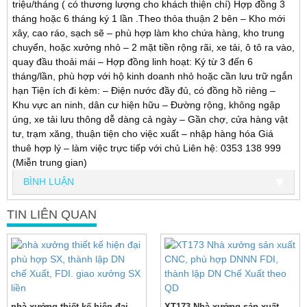
triệu/tháng ( có thương lượng cho khách thiện chí) Hợp đồng 3
tháng hoặc 6 tháng ký 1 lần .Theo thỏa thuận 2 bên – Kho mới
xây, cao ráo, sạch sẽ – phù hợp làm kho chứa hàng, kho trung
chuyển, hoặc xưởng nhỏ – 2 mặt tiền rộng rãi, xe tải, ô tô ra vào,
quay đầu thoải mái – Hợp đồng linh hoạt: Ký từ 3 đến 6
tháng/lần, phù hợp với hộ kinh doanh nhỏ hoặc cần lưu trữ ngắn
hạn Tiện ích đi kèm: – Điện nước đầy đủ, có đồng hồ riêng –
Khu vực an ninh, dân cư hiện hữu – Đường rộng, không ngập
úng, xe tải lưu thông dễ dàng cả ngày – Gần chợ, cửa hàng vật
tư, trạm xăng, thuận tiện cho việc xuất – nhập hàng hóa Giá
thuê hợp lý – làm việc trực tiếp với chủ Liên hệ: 0353 138 999
(Miễn trung gian)
BÌNH LUẬN
TIN LIÊN QUAN
nhà xưởng thiết kế hiện đại
XT173 Nhà xưởng sản xuất