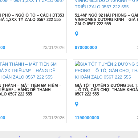
ÙI PHỔ – NGÕ Ô TÔ – CÁCH DT353
51,4M² NGÕ 92 HẢI PHONG – GẦ
IÁ 1,2XX TỶ ZALO 0567 222 555
VINHOMES DƯƠNG KINH – GIÁ 
ZALO 0567 222 555
000
23/01/2026
970000000
N THÀNH – MẶT TIỀN 6M HIẾM –
GIÁ TỐT TUYẾN 2 ĐƯỜNG 361 
RIỆU/M² – HÀNG DỄ THANH
– Ô TÔ, GẦN CHỢ, THANH KHO
LO 0567 222 555
0567 222 555
000
23/01/2026
1190000000