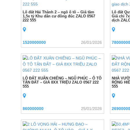
Lô đất Hải Thành 2 – ngõ ô tô – Giá tầm
Lô đất Qu
1,5x tỷ Khu dân cư đông đúc ZALO 0567
Giá chỉ 7
222 555
dịch ZALO
1520000000
26/01/2026
7800000
LÔ ĐẤT XUÂN CHIẾNG – NGŨ PHÚC – Ô TÔ
NHÀ VƯỜN
TẬN ĐẤT – GIÁ 8XX TRIỆU ZALO 0567 222
RỘNG HIẾ
555
555
860000000
25/01/2026
2690000