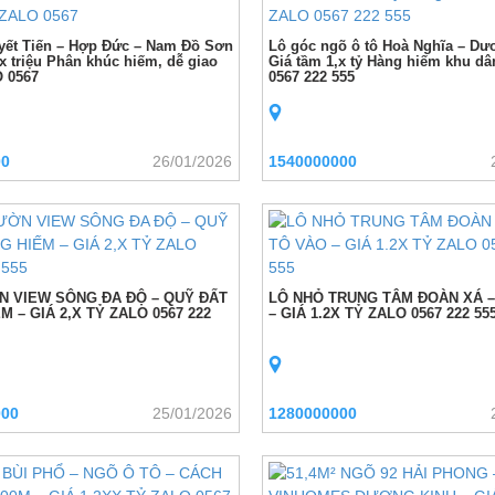
yết Tiến – Hợp Đức – Nam Đồ Sơn
Lô góc ngõ ô tô Hoà Nghĩa – Dư
xx triệu Phân khúc hiếm, dễ giao
Giá tầm 1,x tỷ Hàng hiếm khu d
 0567
0567 222 555
00
26/01/2026
1540000000
 VIEW SÔNG ĐA ĐỘ – QUỸ ĐẤT
LÔ NHỎ TRUNG TÂM ĐOÀN XÁ –
M – GIÁ 2,X TỶ ZALO 0567 222
– GIÁ 1.2X TỶ ZALO 0567 222 55
000
25/01/2026
1280000000