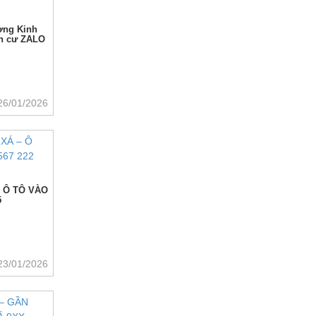
ơng Kinh
ân cư ZALO
26/01/2026
 Ô TÔ VÀO
5
23/01/2026