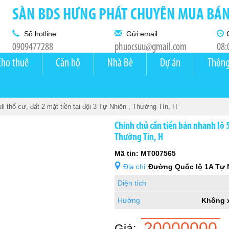
SÀN BDS HƯNG PHÁT CHUYÊN MUA BÁN 
Số hotline
Gửi email
0909477288
phuocsuu@gmail.com
08:
Cho thuê
Căn hộ
Nhà Bè
Dự án
Thông
ll thổ cư, đất 2 mặt tiền tại đội 3 Tự Nhiên , Thường Tín, H
Chính chủ cần tiền bán nhanh lô 5
Thường Tín, H
Mã tin: MT007565
Địa chỉ
Đường Quốc lộ 1A Tự 
Diện tích
Hướng
Không 
20000000
Giá: