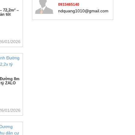
0933465140
– 72,2m² –
ndquang1010@gmail.com
ản tốt
26/01/2026
h Đường 8m
 tỷ ZALO
26/01/2026