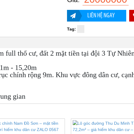
LIÊN HỆ NGAY
Tag:
full thổ cư, đất 2 mặt tiền tại đội 3 Tự Nhiên
,91m - 15,20m
rục chính rộng 9m. Khu vực đông dân cư, cạn
rung gian