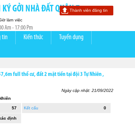
KÝ GỞI NHÀ ĐẤT QUẬN 7
Thành viên đăng tin
Giờ làm việc
00 Am - 17:00 Pm
 tin
Kiến thức
Tuyển dụng
7,6m full thổ cư, đất 2 mặt tiền tại đội 3 Tự Nhiên ,
Ngày cập nhật: 21/09/2022
Nhiên
57
Kết cấu
0
xác định