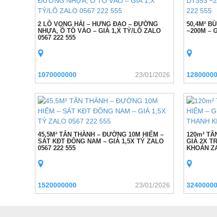
2 LÔ VỌNG HẢI – HƯNG ĐẠO – ĐƯỜNG
50,4M² B
NHỰA, Ô TÔ VÀO – GIÁ 1,X TỶ/LÔ ZALO
~200M – G
0567 222 555
1070000000
23/01/2026
1280000
45,5M² TÂN THÀNH – ĐƯỜNG 10M HIẾM –
120m² TÂ
SÁT KĐT ĐÔNG NAM – GIÁ 1,5X TỶ ZALO
GIÁ 2X T
0567 222 555
KHOẢN ZA
1520000000
23/01/2026
3240000