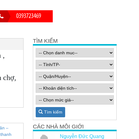
0393723469
TÌM KIẾM
 ,
h chợ,
Tìm kiếm
CÁC NHÀ MÔI GIỚI
Nguyễn Đức Quang