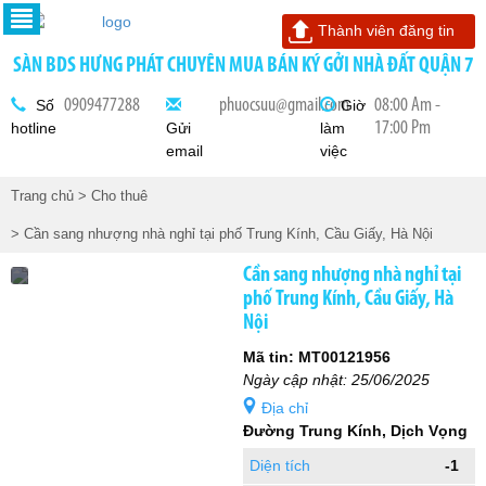
Thành viên đăng tin
SÀN BDS HƯNG PHÁT CHUYÊN MUA BÁN KÝ GỞI NHÀ ĐẤT QUẬN 7
0909477288
phuocsuu@gmail.com
08:00 Am -
Số
Giờ
17:00 Pm
hotline
Gửi
làm
email
việc
Trang chủ
> Cho thuê
> Cần sang nhượng nhà nghỉ tại phố Trung Kính, Cầu Giấy, Hà Nội
Cần sang nhượng nhà nghỉ tại
phố Trung Kính, Cầu Giấy, Hà
Nội
Mã tin: MT00121956
Ngày cập nhật: 25/06/2025
Địa chỉ
Đường Trung Kính, Dịch Vọng
Diện tích
-1