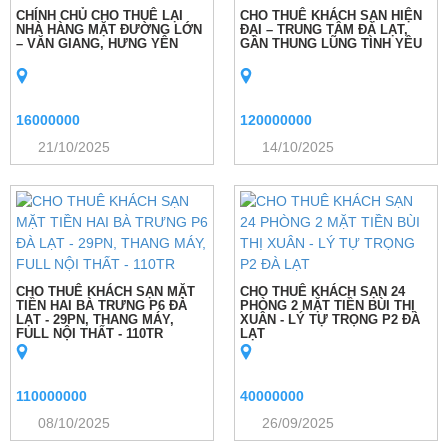
CHÍNH CHỦ CHO THUÊ LẠI
CHO THUÊ KHÁCH SẠN HIỆN
NHÀ HÀNG MẶT ĐƯỜNG LỚN
ĐẠI – TRUNG TÂM ĐÀ LẠT,
– VĂN GIANG, HƯNG YÊN
GẦN THUNG LŨNG TÌNH YÊU
16000000
120000000
21/10/2025
14/10/2025
CHO THUÊ KHÁCH SẠN MẶT
CHO THUÊ KHÁCH SẠN 24
TIỀN HAI BÀ TRƯNG P6 ĐÀ
PHÒNG 2 MẶT TIỀN BÙI THỊ
LẠT - 29PN, THANG MÁY,
XUÂN - LÝ TỰ TRỌNG P2 ĐÀ
FULL NỘI THẤT - 110TR
LẠT
110000000
40000000
08/10/2025
26/09/2025