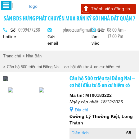
Thành viên đăng tin
SÀN BDS HƯNG PHÁT CHUYÊN MUA BÁN KÝ GỞI NHÀ ĐẤT QUẬN 7
0909477288
phuocsuu@gmail.com
08:00 Am -
Số
Giờ
17:00 Pm
hotline
Gửi
làm
email
việc
Trang chủ
> Nhà Bán
> Căn hộ 500 triệu tại Đồng Nai – cơ hội đầu tư & an cư hiếm có
Căn hộ 500 triệu tại Đồng Nai –
cơ hội đầu tư & an cư hiếm có
Mã tin: MT00183222
Ngày cập nhật: 18/12/2025
Địa chỉ
Đường Lý Thường Kiệt, Long
Thành
Diện tích
65