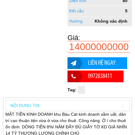
Diện tích
80
Kết cấu
5
Hướng
Không xác định
Giá:
14000000000
LIÊN HỆ NGAY
0972838411
Tag:
NỘI DUNG TIN
MẶT TIỀN KINH DOANH khu Bàu Cát kinh doanh sầm uất, dân
trí cao thuận tiện vừa ở vừa cho thuê. Công năng: Ở / cho thuê
ổn định. DÒNG TIỀN 8%/ NĂM ĐẦY ĐỦ GIẤY TỜ KD GIÁ NHỈN
14 TỶ THƯƠNG LƯỢNG CHÍNH CHỦ