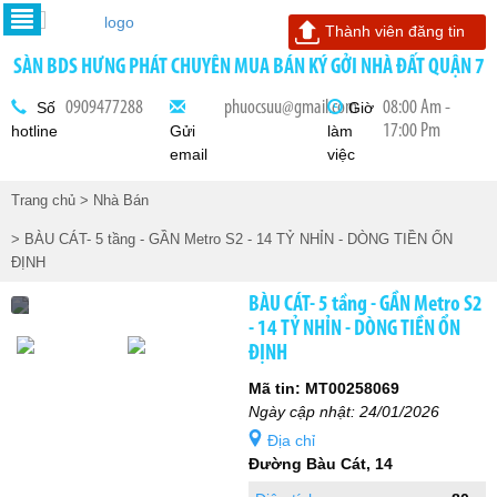
Thành viên đăng tin
SÀN BDS HƯNG PHÁT CHUYÊN MUA BÁN KÝ GỞI NHÀ ĐẤT QUẬN 7
0909477288
phuocsuu@gmail.com
08:00 Am -
Số
Giờ
17:00 Pm
hotline
Gửi
làm
email
việc
Trang chủ
> Nhà Bán
> BÀU CÁT- 5 tầng - GẦN Metro S2 - 14 TỶ NHỈN - DÒNG TIỀN ỔN
ĐỊNH
BÀU CÁT- 5 tầng - GẦN Metro S2
- 14 TỶ NHỈN - DÒNG TIỀN ỔN
ĐỊNH
Mã tin: MT00258069
Ngày cập nhật: 24/01/2026
Địa chỉ
Đường Bàu Cát, 14