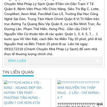
Chuyên Nhà Pháp Lý Sạch Quận 8Tiện ích:Gần Trạm Y Tế
Quận 8, Bệnh Viện Phục Hồi Chức Năng, Siêu Thị Big C, Lotte,
CoopMart, Aeon Mall, ParcMall Cao Lỗ, Trường Đại Học Công
Nghệ Sài Gòn, Trung Tâm Hành Chính Quận 8.Vị Trí:Nằm trên
trục đường Tạ Quang Bửu Vip Quận 8, cư xá Bùi Minh Trực, Âu
Dương Lân, Phạm Thế Hiển, Hưng Phú...Gần cầu Chữ Y,
Nguyễn Văn Cừ thuận tiện đi các quận: Quận 1, 3, 4, 5, 7,... 1
bước qua Võ Văn Kiệt, cách Bến Xe Miền Tây 20 phút, phố đi bộ
Nguyễn Huệ và Bến Thành 15 phút đi xe. Liên hệ ngay:
0931172218 (Chánh Chuyên Nhà Pháp Lý Sạch) để xem nhà
thực tế thương lượng chính chủ.
BÌNH LUẬN
TIN LIÊN QUAN
???????????????????? NHÀ