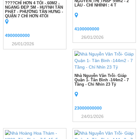
NGUYỄN THỊ THẬP 55m2 - 2
????CHỈ HƠN 4 TỎI - 60M2 -
LẦU - CHỈ NHỈNH : 4 T
NGANG ĐẸP 5M - HUỲNH TẤN
PHÁT - PHƯỜNG TÂN HƯNG -
QUẬN 7 CHỈ HƠN 4TỎI
4100000000
4900000000
26/01/2026
26/01/2026
Nhà Nguyễn Văn Trỗi- Giáp
Quận 1- Tân Bình -144m2 - 7
Tầng - Chỉ Nhỉn 23 Tỷ
23000000000
24/01/2026