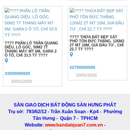
???? THỬA ĐẤT ĐẸP SÁT
PHỐ TÔN ĐỨC THẮNG, 126M2
???? PHÂN LÔ TRẦN QUANG
2T MT 10M, GIÁ ĐẦU TƯ , CHỈ
DIỆU, LÔ GÓC, 50M2 7T
22.7 TỶ ????
THANG MÁY MT 6M, GARA 2
Ô TÔ, CHỈ 33.5 TỶ ????
22700000000
33500000000
20/01/2026
20/01/2026
SÀN GIAO DỊCH BẤT ĐỘNG SẢN HƯNG PHÁT
Trụ sở: 793/62/12 - Trần Xuân Soạn
- Kp4 - Phường
Tân Hưng - Quận 7 - TPHCM
Website:
www.bandatquan7.com.vn
-