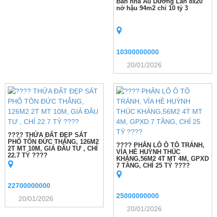
Bán nhà Âu Dương Lân 8x20
nở hậu 94m2 chỉ 10 tỷ 3
10300000000
20/01/2026
???? THỬA ĐẤT ĐẸP SÁT
PHỐ TÔN ĐỨC THẮNG, 126M2
???? PHÂN LÔ Ô TÔ TRÁNH,
2T MT 10M, GIÁ ĐẦU TƯ , CHỈ
VỈA HÈ HUỲNH THÚC
22.7 TỶ ????
KHÁNG,56M2 4T MT 4M, GPXD
7 TẦNG, CHỈ 25 TỶ ????
22700000000
25000000000
20/01/2026
20/01/2026