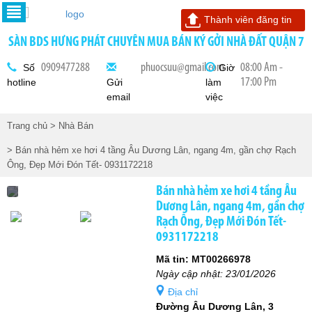
Thành viên đăng tin
SÀN BDS HƯNG PHÁT CHUYÊN MUA BÁN KÝ GỞI NHÀ ĐẤT QUẬN 7
0909477288
phuocsuu@gmail.com
08:00 Am -
Số
Giờ
17:00 Pm
hotline
Gửi
làm
email
việc
Trang chủ
> Nhà Bán
> Bán nhà hẻm xe hơi 4 tầng Âu Dương Lân, ngang 4m, gần chợ Rạch
Ông, Đẹp Mới Đón Tết- 0931172218
Bán nhà hẻm xe hơi 4 tầng Âu
Dương Lân, ngang 4m, gần chợ
Rạch Ông, Đẹp Mới Đón Tết-
0931172218
Mã tin: MT00266978
Ngày cập nhật: 23/01/2026
Địa chỉ
Đường Âu Dương Lân, 3