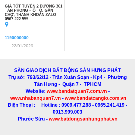
GIÁ TỐT TUYẾN 2 ĐƯỜNG 361
TÂN PHONG – Ô TÔ, GẦN
CHỢ, THANH KHOẢN ZALO
0567 222 555
1190000000
22/01/2026
SÀN GIAO DỊCH BẤT ĐỘNG SẢN HƯNG PHÁT
Trụ sở: 793/62/12 - Trần Xuân Soạn
- Kp4 - Phường
Tân Hưng - Quận 7 - TPHCM
Website:
www.bandatquan7.com.vn
-
www.nhabanquan7.vn
-
www.bandatcangio.com.vn
Điện Thoại : Hotline : 0909.477.288 - 0965.241.419 -
0913.999.003
Phước Sửu -
www.batdongsanhungphat.vn