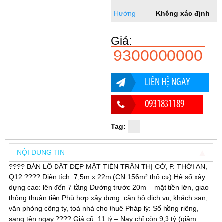
Hướng
Không xác định
Giá:
9300000000
LIÊN HỆ NGAY
0931831189
Tag:
NỘI DUNG TIN
???? BÁN LÔ ĐẤT ĐẸP MẶT TIỀN TRẦN THỊ CỜ, P. THỚI AN,
Q12 ???? Diện tích: 7,5m x 22m (CN 156m² thổ cư) Hệ số xây
dựng cao: lên đến 7 tầng Đường trước 20m – mặt tiền lớn, giao
thông thuận tiện Phù hợp xây dựng: căn hộ dịch vụ, khách sạn,
văn phòng công ty, toà nhà cho thuê Pháp lý: Sổ hồng riêng,
sang tên ngay ???? Giá cũ: 11 tỷ – Nay chỉ còn 9,3 tỷ (giảm