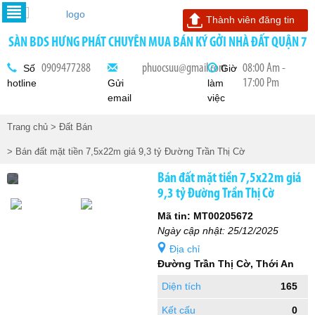
Thành viên đăng tin
SÀN BDS HƯNG PHÁT CHUYÊN MUA BÁN KÝ GỞI NHÀ ĐẤT QUẬN 7
0909477288
phuocsuu@gmail.com
08:00 Am -
Số
Giờ
17:00 Pm
hotline
Gửi
làm
email
việc
Trang chủ
> Đất Bán
> Bán đất mặt tiền 7,5x22m giá 9,3 tỷ Đường Trần Thị Cờ
Bán đất mặt tiền 7,5x22m giá
9,3 tỷ Đường Trần Thị Cờ
Mã tin: MT00205672
Ngày cập nhật: 25/12/2025
Địa chỉ
Đường Trần Thị Cờ, Thới An
Diện tích
165
Kết cấu
0