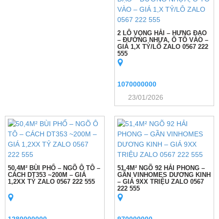
2 LÔ VỌNG HẢI – HƯNG ĐẠO
– ĐƯỜNG NHỰA, Ô TÔ VÀO –
GIÁ 1,X TỶ/LÔ ZALO 0567 222
555
1070000000
23/01/2026
50,4M² BÙI PHỔ – NGÕ Ô TÔ –
51,4M² NGÕ 92 HẢI PHONG –
CÁCH DT353 ~200M – GIÁ
GẦN VINHOMES DƯƠNG KINH
1,2XX TỶ ZALO 0567 222 555
– GIÁ 9XX TRIỆU ZALO 0567
222 555