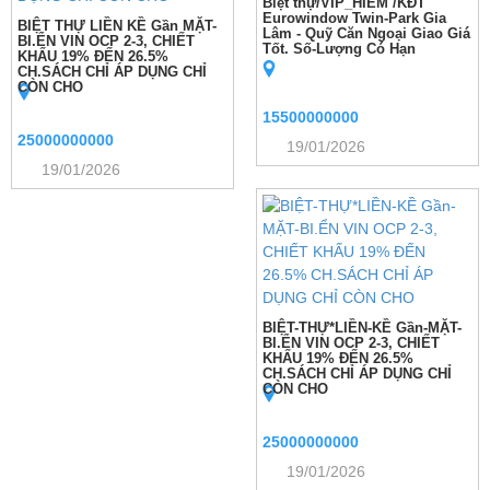
Biệt thự/VIP_HIẾM /KĐT
Eurowindow Twin-Park Gia
BIỆT THỰ LIỀN KỀ Gần MẶT-
Lâm - Quỹ Căn Ngoại Giao Giá
BI.ỂN VIN OCP 2-3, CHIẾT
Tốt. Số-Lượng Có Hạn
KHẤU 19% ĐẾN 26.5%
CH.SÁCH CHỈ ÁP DỤNG CHỈ
CÒN CHO
15500000000
25000000000
19/01/2026
19/01/2026
BIỆT-THỰ*LIỀN-KỀ Gần-MẶT-
BI.ỂN VIN OCP 2-3, CHIẾT
KHẤU 19% ĐẾN 26.5%
CH.SÁCH CHỈ ÁP DỤNG CHỈ
CÒN CHO
25000000000
19/01/2026