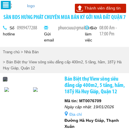
Thành viên đăng tin
SÀN BDS HƯNG PHÁT CHUYÊN MUA BÁN KÝ GỞI NHÀ ĐẤT QUẬN 7
0909477288
phuocsuu@gmail.com
08:00 Am -
Số
Giờ
17:00 Pm
hotline
Gửi
làm
email
việc
Trang chủ
> Nhà Bán
> Bán Biệt thự View sông siêu đẳng cấp 400m2, 5 tầng, hầm, 18Tỷ Hà
Huy Giáp, Quận 12
Bán Biệt thự View sông siêu
đẳng cấp 400m2, 5 tầng, hầm,
18Tỷ Hà Huy Giáp, Quận 12
Mã tin: MT0076709
Ngày cập nhật: 19/01/2026
Địa chỉ
Đường Hà Huy Giáp, Thạnh
Xuân