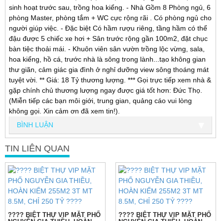
sinh hoạt trước sau, trồng hoa kiểng. - Nhà Gồm 8 Phòng ngủ, 6
phòng Master, phòng tắm + WC cực rộng rãi . Có phòng ngủ cho
người giúp việc. - Đặc biệt Có hầm rượu riêng, tầng hầm có thể
đậu được 5 chiếc xe hơi + Sân trước rộng gần 100m2, đặt chục
bàn tiệc thoải mái. - Khuôn viên sân vườn trồng lộc vừng, sala,
hoa kiểng, hồ cá, trước nhà là sông trong lành...tạo không gian
thư giãn, cảm giác gia đình ở nghỉ dưỡng view sông thoáng mát
tuyệt vời. ** Giá: 18 Tỷ thương lượng. *** Gọi trực tiếp xem nhà &
gặp chính chủ thương lượng ngay được giá tốt hơn: Đức Thọ.
(Miễn tiếp các bạn môi giới, trung gian, quảng cáo vui lòng
không gọi. Xin cảm ơn đã xem tin!).
BÌNH LUẬN
TIN LIÊN QUAN
???? BIỆT THỰ VIP MẶT PHỐ
???? BIỆT THỰ VIP MẶT PHỐ