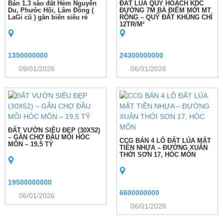
Bán 1.3 sào đất Hẻm Nguyễn
ĐẤT LÚA QUY HOẠCH KDC
Du, Phước Hội, Lâm Đồng (
ĐƯỜNG 7M BÀ ĐIỂM MỚI MT
LaGi cũ ) gần biển siêu rẻ
RỘNG – QUỸ ĐẤT KHỦNG CHỈ
12TR/M²
1350000000
24300000000
09/01/2026
06/01/2026
ĐẤT VƯỜN SIÊU ĐẸP (30X52)
– GẦN CHỢ ĐẦU MỐI HÓC
CCG BÁN 4 LÔ ĐẤT LÚA MẶT
MÔN – 19,5 TỶ
TIỀN NHỰA – ĐƯỜNG XUÂN
THỚI SƠN 17, HÓC MÔN
19500000000
6600000000
06/01/2026
06/01/2026