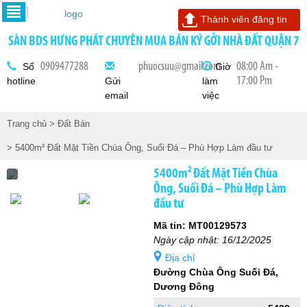
Thành viên đăng tin
SÀN BDS HƯNG PHÁT CHUYÊN MUA BÁN KÝ GỞI NHÀ ĐẤT QUẬN 7
0909477288
phuocsuu@gmail.com
08:00 Am -
Số
Giờ
17:00 Pm
hotline
Gửi
làm
email
việc
Trang chủ
> Đất Bán
> 5400m² Đất Mặt Tiền Chùa Ông, Suối Đá – Phù Hợp Làm đầu tư
5400m² Đất Mặt Tiền Chùa
Ông, Suối Đá – Phù Hợp Làm
đầu tư
Mã tin: MT00129573
Ngày cập nhật: 16/12/2025
Địa chỉ
Đường Chùa Ông Suối Đá,
Dương Đông