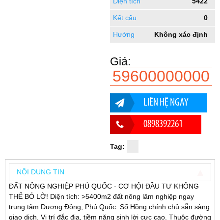
Diện tích
5422
Kết cấu
0
Hướng
Không xác định
Giá:
59600000000
LIÊN HỆ NGAY
0898392261
Tag:
NỘI DUNG TIN
ĐẤT NÔNG NGHIỆP PHÚ QUỐC - CƠ HỘI ĐẦU TƯ KHÔNG
THỂ BỎ LỠ! Diện tích: >5400m2 đất nông lâm nghiệp ngay
trung tâm Dương Đông, Phú Quốc. Sổ Hồng chính chủ sẵn sàng
giao dịch. Vị trí đắc địa, tiềm năng sinh lời cực cao. Thuộc đường