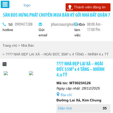
Thành viên đăng tin
SÀN BDS HƯNG PHÁT CHUYÊN MUA BÁN KÝ GỞI NHÀ ĐẤT QUẬN 7
0909477288
phuocsuu@gmail.com
08:00 Am -
Số
Giờ
17:00 Pm
hotline
Gửi
làm
email
việc
Trang chủ
> Nhà Bán
> ???? NHÀ ĐẸP LAI XÁ – HOÀI ĐỨC 35M² x 4 TẦNG – NHỈNH 4.x TỶ
???? NHÀ ĐẸP LAI XÁ – HOÀI
ĐỨC 35M² x 4 TẦNG – NHỈNH
4.x TỶ
Mã tin: MT00234126
Ngày cập nhật: 28/12/2025
Địa chỉ
Đường Lai Xá, Kim Chung
Diện tích
35