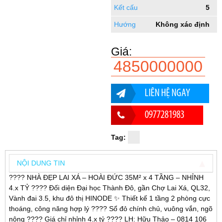
Kết cấu
5
Hướng
Không xác định
Giá:
4850000000
LIÊN HỆ NGAY
0977281983
Tag:
NỘI DUNG TIN
???? NHÀ ĐẸP LAI XÁ – HOÀI ĐỨC 35M² x 4 TẦNG – NHỈNH
4.x TỶ ???? Đối diện Đại học Thành Đô, gần Chợ Lai Xá, QL32,
Vành đai 3.5, khu đô thị HINODE ✨ Thiết kế 1 tầng 2 phòng cực
thoáng, công năng hợp lý ???? Sổ đỏ chính chủ, vuông vắn, ngõ
nông ???? Giá chỉ nhỉnh 4.x tỷ ???? LH: Hữu Thảo – 0814 106