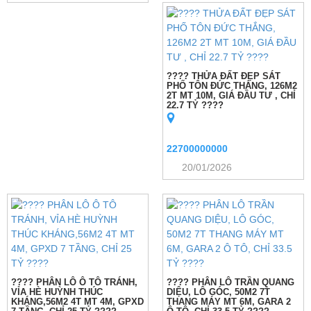
???? THỬA ĐẤT ĐẸP SÁT
PHỐ TÔN ĐỨC THẮNG, 126M2
2T MT 10M, GIÁ ĐẦU TƯ , CHỈ
22.7 TỶ ????
22700000000
20/01/2026
???? PHÂN LÔ Ô TÔ TRÁNH,
???? PHÂN LÔ TRẦN QUANG
VỈA HÈ HUỲNH THÚC
DIỆU, LÔ GÓC, 50M2 7T
KHÁNG,56M2 4T MT 4M, GPXD
THANG MÁY MT 6M, GARA 2