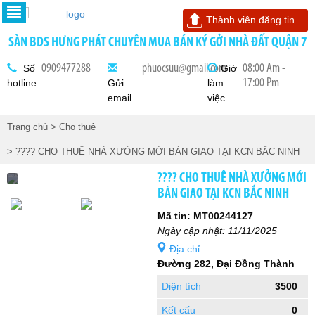
Thành viên đăng tin
SÀN BDS HƯNG PHÁT CHUYÊN MUA BÁN KÝ GỞI NHÀ ĐẤT QUẬN 7
0909477288
phuocsuu@gmail.com
08:00 Am -
Số
Giờ
17:00 Pm
hotline
Gửi
làm
email
việc
Trang chủ
> Cho thuê
> ???? CHO THUÊ NHÀ XƯỞNG MỚI BÀN GIAO TẠI KCN BẮC NINH
???? CHO THUÊ NHÀ XƯỞNG MỚI
BÀN GIAO TẠI KCN BẮC NINH
Mã tin: MT00244127
Ngày cập nhật: 11/11/2025
Địa chỉ
Đường 282, Đại Đồng Thành
Diện tích
3500
Kết cấu
0