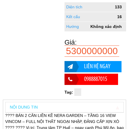
Diện tích
133
Kết cấu
16
Hướng
Không xác định
Giá:
5300000000
LIÊN HỆ NGAY
0988887015
Tag:
NỘI DUNG TIN
???? BÁN 2 CĂN LIỀN KỀ NERA GARDEN – TẦNG 16 VIEW
VINCOM – FULL NỘI THẤT NGOẠI NHẬP, ĐẲNG CẤP XỊN XÒ
???? ????️ Vị trí: Trung tâm TP Huế – ngay cạnh Phú Mỹ An, bao