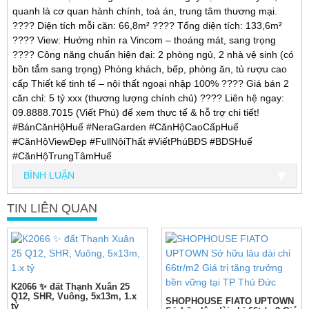
quanh là cơ quan hành chính, toà án, trung tâm thương mại.
???? Diện tích mỗi căn: 66,8m² ???? Tổng diện tích: 133,6m²
???? View: Hướng nhìn ra Vincom – thoáng mát, sang trọng
???? Công năng chuẩn hiện đại: 2 phòng ngủ, 2 nhà vệ sinh (có
bồn tắm sang trọng) Phòng khách, bếp, phòng ăn, tủ rượu cao
cấp Thiết kế tinh tế – nội thất ngoại nhập 100% ???? Giá bán 2
căn chỉ: 5 tỷ xxx (thương lượng chính chủ) ???? Liên hệ ngay:
09.8888.7015 (Viết Phú) để xem thực tế & hỗ trợ chi tiết!
#BánCănHộHuế #NeraGarden #CănHộCaoCấpHuế
#CănHộViewĐẹp #FullNộiThất #ViếtPhúBĐS #BDSHuế
#CănHộTrungTâmHuế
BÌNH LUẬN
TIN LIÊN QUAN
K2066 ✨ đất Thạnh Xuân 25
Q12, SHR, Vuông, 5x13m, 1.x
SHOPHOUSE FIATO UPTOWN
tỷ