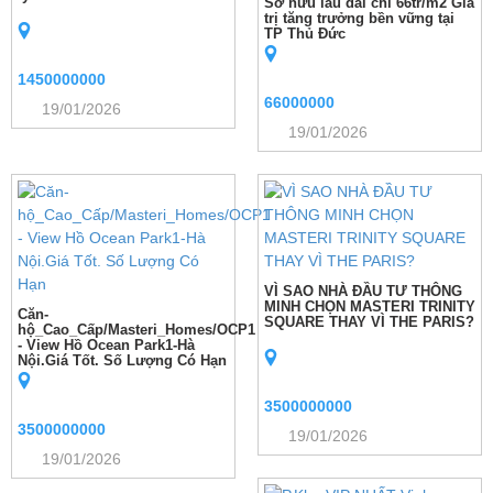
Sở hữu lâu dài chỉ 66tr/m2 Giá
trị tăng trưởng bền vững tại
TP Thủ Đức
1450000000
66000000
19/01/2026
19/01/2026
VÌ SAO NHÀ ĐẦU TƯ THÔNG
MINH CHỌN MASTERI TRINITY
Căn-
SQUARE THAY VÌ THE PARIS?
hộ_Cao_Cấp/Masteri_Homes/OCP1
- View Hồ Ocean Park1-Hà
Nội.Giá Tốt. Số Lượng Có Hạn
3500000000
3500000000
19/01/2026
19/01/2026