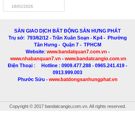
18/01/2026
SÀN GIAO DỊCH BẤT ĐỘNG SẢN HƯNG PHÁT
Trụ sở: 793/62/12 - Trần Xuân Soạn
- Kp4 - Phường
Tân Hưng - Quận 7 - TPHCM
Website:
www.bandatquan7.com.vn
-
www.nhabanquan7.vn
-
www.bandatcangio.com.vn
Điện Thoại : Hotline : 0909.477.288 - 0965.241.419 -
0913.999.003
Phước Sửu -
www.batdongsanhungphat.vn
Copyright © 2017 bandatcangio,com.vn. All rights reserved.