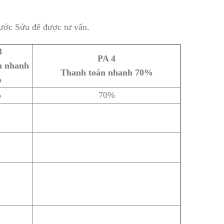
ớc Sửu để được tư vấn.
3
PA 4
n nhanh
Thanh toán nhanh 70%
%
%
70%