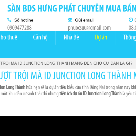
SÀN BDS HƯNG PHÁT CHUYÊN MUA BÁN 
Số hotline
Gửi email
0909477288
phuocsuu@gmail.com
08:
Cho thuê
Căn hộ
Nhà Bè
Dự án
Thông
 TRỘI MÀ ID JUNCTION LONG THÀNH MANG ĐẾN CHO CƯ DÂN LÀ GÌ?
ƯỢT TRỘI MÀ ID JUNCTION LONG THÀNH 
tion Long Thành
hứa hẹn sẽ là dự án tiêu biểu của tỉnh Đồng Nai trong năm nay khi
 một khu dân cư sinh thái thì những
tiện ích dự án ID Junction Long Thành
là yếu t