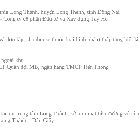
 trấn Long Thành, huyện Long Thành, tỉnh Đồng Nai
ồ - Công ty cổ phần Đầu tư và Xây dựng Tây Hồ
à đơn lập, shophouse thuộc loại hình nhà ở thấp tầng biệt lậ
à ngoại khu
TMCP Quân đội MB, ngân hàng TMCP Tiên Phong
 lạc tại trung tâm Long Thành, sở hữu mặt tiền đường vô cùng
 Long Thành – Dầu Giây