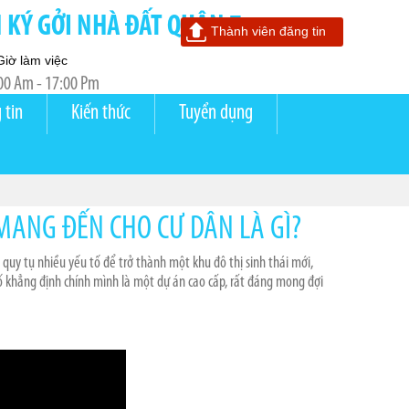
KÝ GỞI NHÀ ĐẤT QUẬN 7
Thành viên đăng tin
Giờ làm việc
00 Am - 17:00 Pm
 tin
Kiến thức
Tuyển dụng
MANG ĐẾN CHO CƯ DÂN LÀ GÌ?
 quy tụ nhiều yếu tố để trở thành một khu đô thị sinh thái mới,
ố khẳng định chính mình là một dự án cao cấp, rất đáng mong đợi