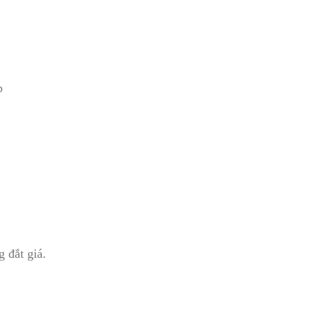
p
 đắt giá.