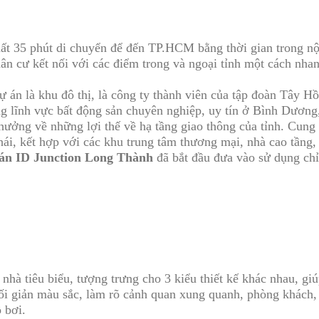
t 35 phút di chuyển để đến TP.HCM bằng thời gian trong nội
ân cư kết nối với các điểm trong và ngoại tỉnh một cách nha
ự án là khu đô thị, là công ty thành viên của tập đoàn Tây H
ong lĩnh vực bất động sản chuyên nghiệp, uy tín ở Bình Dươn
ưởng về những lợi thế về hạ tầng giao thông của tỉnh. Cung 
thái, kết hợp với các khu trung tâm thương mại, nhà cao tần
án ID Junction Long Thành
đã bắt đầu đưa vào sử dụng chỉ
nhà tiêu biểu, tượng trưng cho 3 kiểu thiết kế khác nhau, giú
i giản màu sắc, làm rõ cảnh quan xung quanh, phòng khách,
 bơi.