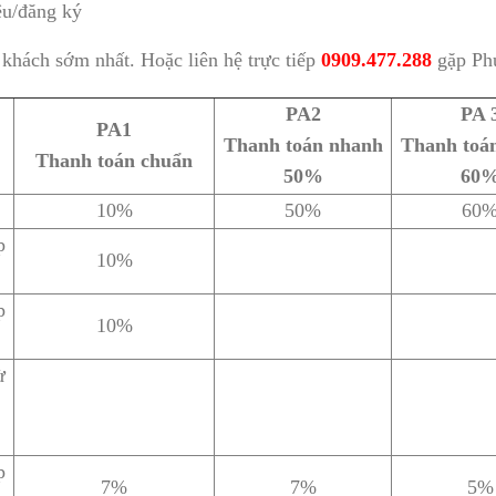
ệu/đăng ký
 khách sớm nhất. Hoặc liên hệ trực tiếp
0909.477.288
gặp Phư
PA2
PA 
PA1
Thanh toán nhanh
Thanh toá
Thanh toán chuẩn
50%
60
10%
50%
60
p
10%
p
10%
ừ
p
7%
7%
5%