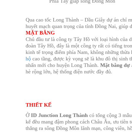
Phía Tây giáp sông Đồng Môn
Qua cao tốc Long Thành – Dầu Giây dự án chỉ mấ
huyết mạch quan trọng của tỉnh Đồng Nai, giúp d
MẶT BẰNG
Chủ đầu tư là công ty Tây Hồ với loại hình của d
đoàn Tây Hồ, đây là một công ty rất có tiếng tr
kinh tế trọng điểm phía Nam, không những thừa h
hộ
cao tầng, được kỳ vọng sẽ là khu đô thị sinh 
nhấn mới cho huyện Long Thành.
Mặt bằng dự 
hè rộng lớn, hệ thống điện nước đầy đủ.
THIẾT KẾ
Ở
ID Junction Long Thành
có tổng cộng 3 mẫu 
kế đều mang đậm phong cách Châu Âu, ưu tiên tố
thẳng ra sông Đồng Môn lãnh mạn, công viên, hồ