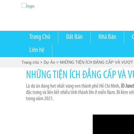
Trang Chủ
Đất Bán
Nhà Bán
Liên hệ
Trang chủ
> Dự Án
> NHỮNG TIỆN ÍCH ĐẲNG CẤP VÀ VƯỢT
NHỮNG TIỆN ÍCH ĐẲNG CẤP VÀ V
Là dự án đang hot nhất vùng ven thành phố Hồ Chí Minh,
ID Junc
đặc trưng và liên kết nhiều tỉnh thành lớn ở miền Nam. Đi kèm với
trong năm 2021.