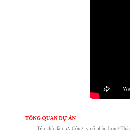
TỔNG QUAN DỰ ÁN
Tên chủ đầu tư: Công ty cổ phần Long Thà