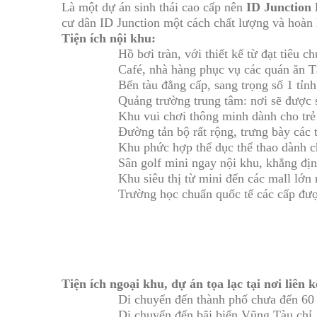
Là một dự án sinh thái cao cấp nên
ID Junction
cư dân ID Junction một cách chất lượng và hoàn h
Tiện ích nội khu:
Hồ bơi tràn, với thiết kế từ đạt tiêu 
Café, nhà hàng phục vụ các quán ăn 
Bến tàu đẳng cấp, sang trọng số 1 tỉn
Quảng trường trung tâm: nơi sẽ được s
Khu vui chơi thông minh dành cho trẻ e
Đường tản bộ rất rộng, trưng bày các 
Khu phức hợp thể dục thể thao dành cho
Sân golf mini ngay nội khu, khẳng đị
Khu siêu thị từ mini đến các mall lớn
Trường học chuẩn quốc tế các cấp đư
Tiện ích ngoại khu, dự án tọa lạc tại nơi liên
Di chuyển đến thành phố chưa đến 60
Di chuyển đến bãi biển Vũng Tàu chỉ 