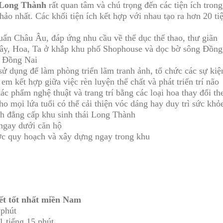
 Long Thành
rất quan tâm và chú trọng đến các tiện ích tron
ảo nhất. Các khối tiện ích kết hợp với nhau tạo ra hơn 20 ti
chuẩn Châu Âu, đáp ứng nhu cầu về thể dục thể thao, thư giãn
Tây, Hoa, Ta ở khắp khu phố Shophouse và dọc bờ sông Đồn
h Đồng Nai
ử dụng để làm phòng triển lãm tranh ảnh, tổ chức các sự kiệ
m kết hợp giữa việc rèn luyện thể chất và phát triển trí não
tác phẩm nghệ thuật và trang trí bằng các loại hoa thay đổi t
 mọi lứa tuổi có thể cải thiện vóc dáng hay duy trì sức khỏe
nh đẳng cấp khu sinh thái Long Thành
 ngay dưới căn hộ
ợc quy hoạch và xây dựng ngay trong khu
 kết tốt nhất miền Nam
 phút
1 tiếng 15 phút