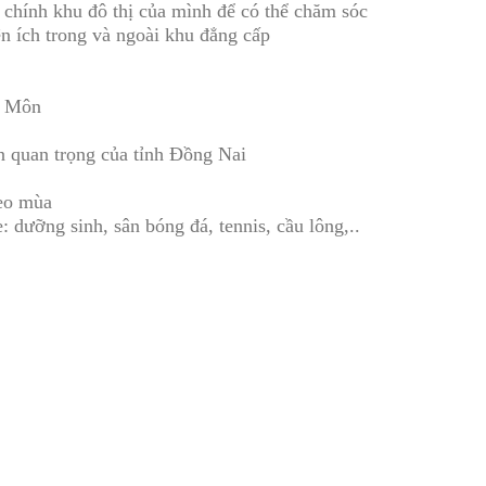
g chính khu đô thị của mình để có thể chăm sóc
ện ích trong và ngoài khu đẳng cấp
g Môn
n quan trọng của tỉnh Đồng Nai
heo mùa
: dưỡng sinh, sân bóng đá, tennis, cầu lông,..