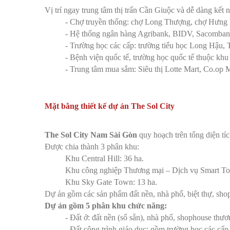
Vị trí ngay trung tâm thị trấn Cần Giuộc và dễ dàng kết 
- Chợ truyền thống: chợ Long Thượng, chợ Hưng 
- Hệ thống ngân hàng Agribank, BIDV, Sacomban
- Trường học các cấp: trường tiểu học Long Hậ
- Bệnh viện quốc tế, trường học quốc tế thuộc kh
- Trung tâm mua sắm: Siêu thị Lotte Mart, Co.op Ma
Mặt bằng thiết kế dự án The Sol City
The Sol City Nam Sài Gòn
quy hoạch trên tổng diện tíc
Được chia thành 3 phân khu:
Khu Central Hill: 36 ha.
Khu công nghiệp Thương mại – Dịch vụ Smart To
Khu Sky Gate Town: 13 ha.
Dự án gồm các sản phẩm đất nền, nhà phố, biệt thự, sho
Dự án gồm 5 phân khu chức năng:
- Đất ở: đất nền (sổ sẵn), nhà phố, shophouse thươn
- Đất công trình giáo dục: gồm trường học các cấp 