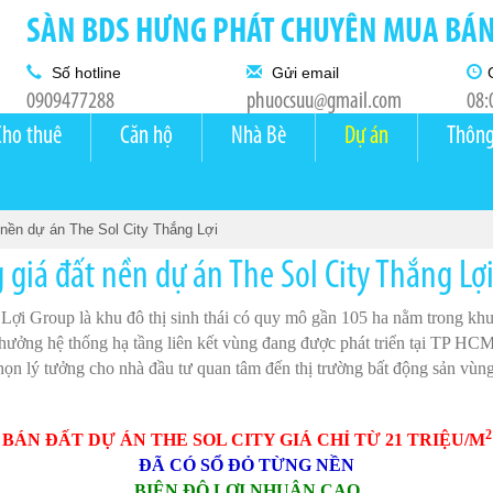
SÀN BDS HƯNG PHÁT CHUYÊN MUA BÁN 
Số hotline
Gửi email
0909477288
phuocsuu@gmail.com
08:
Cho thuê
Căn hộ
Nhà Bè
Dự án
Thông
 nền dự án The Sol City Thắng Lợi
g giá đất nền dự án The Sol City Thắng Lợ
Lợi Group là khu đô thị sinh thái có quy mô gần 105 ha nằm trong kh
 hưởng hệ thống hạ tầng liên kết vùng đang được phát triển tại TP 
 chọn lý tưởng cho nhà đầu tư quan tâm đến thị trường bất động sản vù
2
BÁN ĐẤT DỰ ÁN THE SOL CITY GIÁ CHỈ TỪ 21 TRIỆU/M
ĐÃ CÓ SỔ ĐỎ TỪNG NỀN
BIÊN ĐỘ LỢI NHUẬN CAO