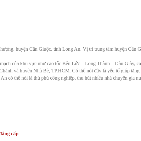
 Thượng, huyện Cần Giuộc, tỉnh Long An. Vị trí trung tâm huyện Cần
uyết mạch của khu vực như cao tốc Bến Lức – Long Thành – Dầu Giây, 
h Chánh và huyện Nhà Bè, TP.HCM. Có thể nói đây là yếu tố giúp tăng 
An có thể nói là thủ phủ công nghiệp, thu hút nhiều nhà chuyên gia nư
 đẳng cấp