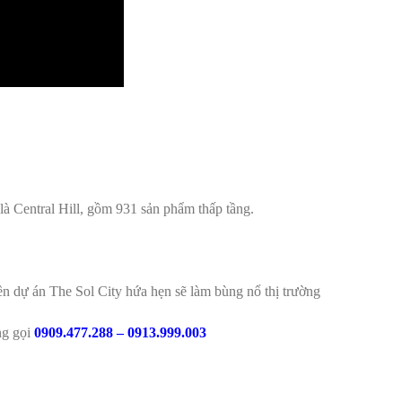
là Central Hill, gồm 931 sản phẩm thấp tầng.
ền dự án The Sol City hứa hẹn sẽ làm bùng nổ thị trường
òng gọi
0909.477.288 – 0913.999.003