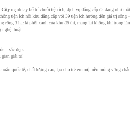
 City
mạnh tay bố trí chuỗi tiện ích, dịch vụ đẳng cấp đa dạng như mộ
hống tiện ích nội khu đẳng cấp với 39 tiện ích hướng đến giá trị sống – g
 rộng 3 ha: lá phổi xanh của khu đô thị, mang lại không khí trong làn
 nghệ thuật.
ỏe – sắc đẹp.
gian giải trí.
chuẩn quốc tế, chất lượng cao, tạo cho trẻ em một nền móng vững chắc