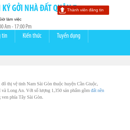
KÝ GỞI NHÀ ĐẤT QUẬN 7
Thành viên đăng tin
Giờ làm việc
00 Am - 17:00 Pm
 tin
Kiến thức
Tuyển dụng
i
u đô thị vệ tinh Nam Sài Gòn thuộc huyện Cần Giuộc,
HCM và Long An. Với số lượng 1,350 sản phẩm gồm
đất nền
ng ven phía Tây Sài Gòn.