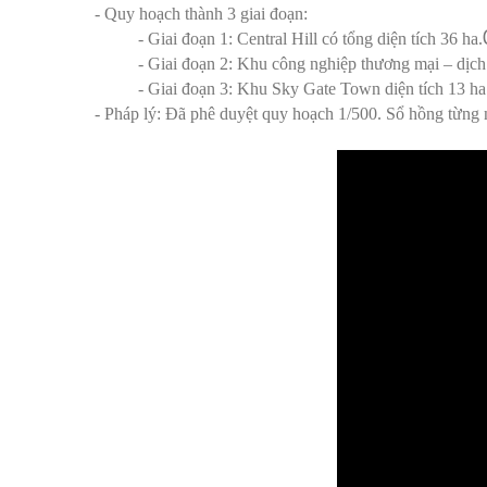
- Quy hoạch thành 3 giai đoạn:
- Giai đoạn 1: Central Hill có tổng diện tích 36 ha.
- Giai đoạn 2: Khu công nghiệp thương mại – dịch
- Giai đoạn 3: Khu Sky Gate Town diện tích 13 ha
- Pháp lý: Đã phê duyệt quy hoạch 1/500. Sổ hồng từng 