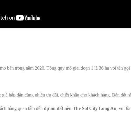
mở bán trong năm 2020. Tổng quy mô giai đoạn 1 là 36 ha với tên gọi 
c giá hấp dẫn cùng nhiều ưu đãi, chiết khấu cho khách hàng. Bán đất n
khách hàng quan tâm đến
dự án đất nền The Sol City Long An
, vui l