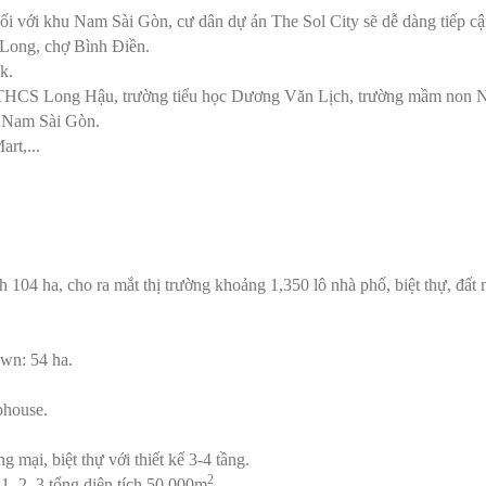
nối với khu Nam Sài Gòn, cư dân dự án The Sol City sẽ dễ dàng tiếp cận
Long, chợ Bình Điền.
k.
u, THCS Long Hậu, trường tiểu học Dương Văn Lịch, trường mầm non
u Nam Sài Gòn.
rt,...
h 104 ha, cho ra mắt thị trường khoảng 1,350 lô nhà phố, biệt thự, đất 
wn: 54 ha.
phouse.
g mại, biệt thự với thiết kế 3-4 tầng.
2
1, 2, 3 tổng diện tích 50,000m
.